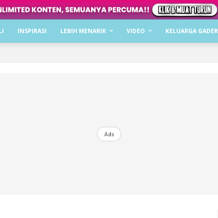
Dapatkan cerita, perkongsian dan info menarik. F
LI
INSPIRASI
LEBIH MENARIK
VIDEO
KELUARGA GADER
Dengan ini saya bersetuju dengan
Terma Penggunaan
dan
P
Langgan Sekarang
Langganan anda telah diterima. Terima kasih!
Ads
Mencari bahagia bersama KELUARGA?
Download dan baca sekarang di
KLIK DI SEENI