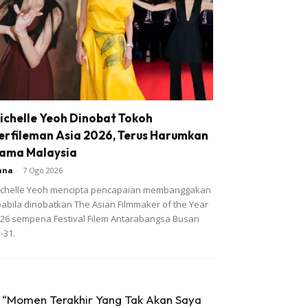
ichelle Yeoh Dinobat Tokoh
erfileman Asia 2026, Terus Harumkan
ama Malaysia
ana
-
7 Ogo 2026
chelle Yeoh mencipta pencapaian membanggakan
abila dinobatkan The Asian Filmmaker of the Year
26 sempena Festival Filem Antarabangsa Busan
-31.
“Momen Terakhir Yang Tak Akan Saya