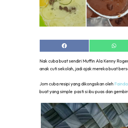
Share
Share
on
on
Facebook
Whats
Nak cuba buat sendiri Muffin Ala Kenny Roger
anak cuti sekolah, jadi ajak mereka buat be
Jom cuba resipi yang dikongsikan oleh
Fainda
buat yang simple pasti si ibu puas dan gembir