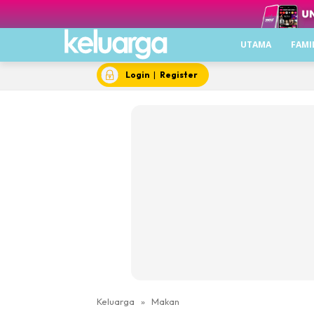
UTAMA
FAMI
Login
|
Register
Keluarga
»
Makan