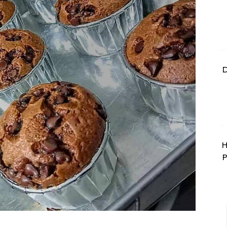
D
H
P