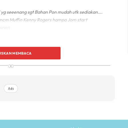
i yg seeenang sgt‍‍ Bahan Pon mudah utk sediakan….
p mcm Muffin Kenny Rogers hampa Jom start
minnn
USKAN MEMBACA
∞
Ads