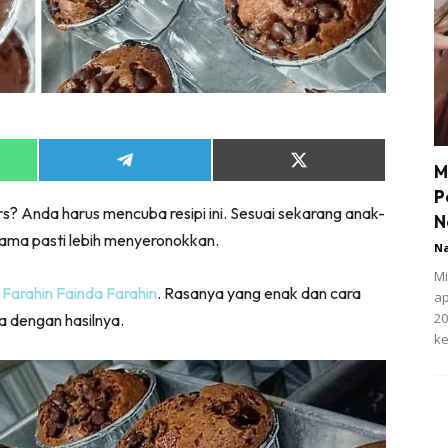
Share
Share
M
on
on
P
App
Telegram
X
s? Anda harus mencuba resipi ini. Sesuai sekarang anak-
(Twitter)
N
rsama pasti lebih menyeronokkan.
N
Mi
 Farahin Fainda Farahin
. Rasanya yang enak dan cara
ap
20
a dengan hasilnya.
ke