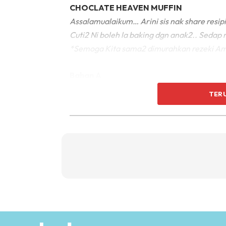
CHOCLATE HEAVEN MUFFIN
Assalamualaikum… Arini sis nak share resip
Cuti2 Ni boleh la baking dgn anak2.. Seda
*Semoga Kita sama2 dimurahkan rezeki A
Bahan A
2 Biji telur
TER
100gm minyak jagung
150gm gula perang
130gm susu segar
Esen vanilla
Bahan B
200gm Tepung gandum
1sdt Baking powder
1sb Serbuk Koko
Choclate chip