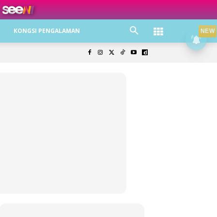
ree jer!
KONGSI PENGALAMAN
NEW
olisi Privasi