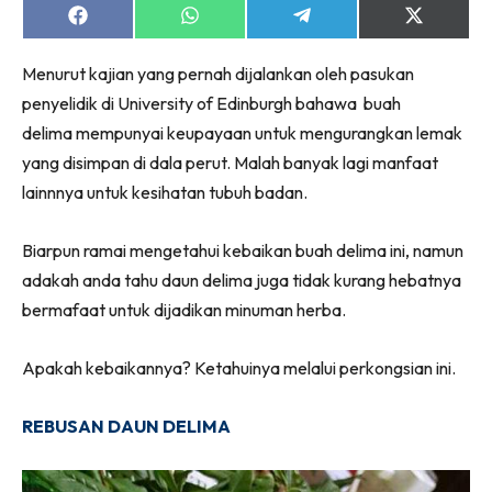
Share
Share
Share
Share
on
on
on
on
Facebook
WhatsApp
Telegram
X
Menurut kajian yang pernah dijalankan oleh pasukan
(Twitter)
penyelidik di University of Edinburgh bahawa buah
delima mempunyai keupayaan untuk mengurangkan lemak
yang disimpan di dala perut. Malah banyak lagi manfaat
lainnnya untuk kesihatan tubuh badan.
Biarpun ramai mengetahui kebaikan buah delima ini, namun
adakah anda tahu daun delima juga tidak kurang hebatnya
bermafaat untuk dijadikan minuman herba.
Apakah kebaikannya? Ketahuinya melalui perkongsian ini.
REBUSAN DAUN DELIMA