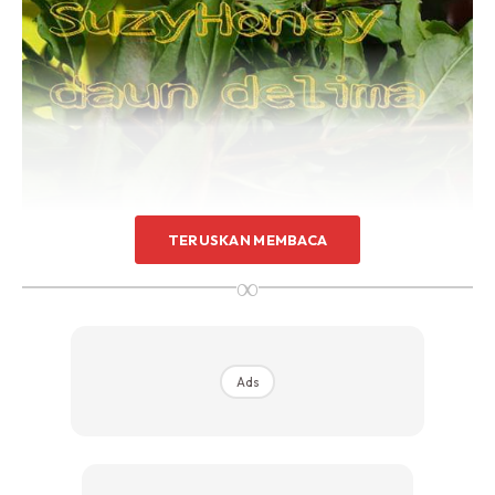
TERUSKAN MEMBACA
∞
Kepada yang mengalami masalah payah *membuang* elok
di amalkan setiap hari selama seminggu berturut2 secawan
Ads
sehari.