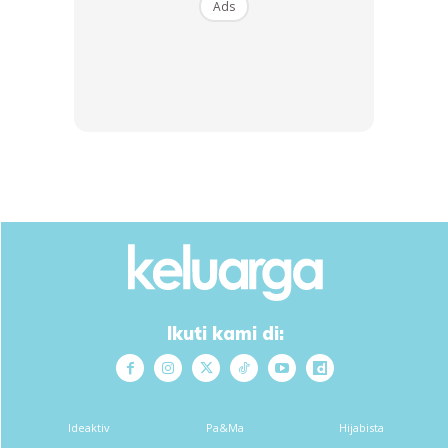
Ads
1. Membantu masalah susah tidur malam/ insomnia.
2. Bertindak sebagai antiseptik dan anti bakteria untuk
masalah sakit dalam perut yang di sebabkan oleh kuman /
bakteria .
Terutama kepada yang mengalami masalah pencernaan ,
jika di minum rebusan daun delima ini selama 5 hari berturut
akan memberi kelegaan untuk pembuangan.
3. Pokok Delima mengandungi khasiat anti oksidan yang
Ikuti kami di:
boleh menjadikan pengamal rebusan daun delima menjadi
awet muda mencegah kedut.
Ideaktiv
Pa&Ma
Hijabista