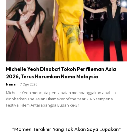
Michelle Yeoh Dinobat Tokoh Perfileman Asia
2026, Terus Harumkan Nama Malaysia
Nana
-
7 Ogo 2026
Michelle Yeoh mencipta pencapaian membanggakan apabila
dinobatkan The Asian Filmmaker of the Year 2026 sempena
Festival Filem Antarabangsa Busan ke-31.
“Momen Terakhir Yang Tak Akan Saya Lupakan”