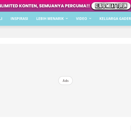
Dapatkan cerita, perkongsian dan info menarik. F
LI
INSPIRASI
LEBIH MENARIK
VIDEO
KELUARGA GADER
Dengan ini saya bersetuju dengan
Terma Penggunaan
dan
P
Langgan Sekarang
Langganan anda telah diterima. Terima kasih!
Ads
Mencari bahagia bersama KELUARGA?
Download dan baca sekarang di
KLIK DI SEENI