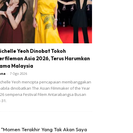
ichelle Yeoh Dinobat Tokoh
erfileman Asia 2026, Terus Harumkan
ama Malaysia
ana
-
7 Ogo 2026
chelle Yeoh mencipta pencapaian membanggakan
abila dinobatkan The Asian Filmmaker of the Year
26 sempena Festival Filem Antarabangsa Busan
-31.
“Momen Terakhir Yang Tak Akan Saya