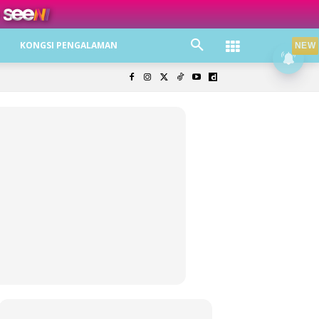
ree jer!
KONGSI PENGALAMAN
NEW
olisi Privasi