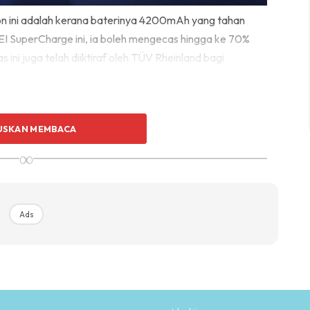
fon ini adalah kerana baterinya 4200mAh yang tahan
 SuperCharge ini, ia boleh mengecas hingga ke 70%
ini juga telah diiktiraf oleh TÜV Rheinland bagi
a 7i ini, pada bila-bila masa dan walau di mana jua
USKAN MEMBACA
da, semuanya boleh berkomunikasi tanpa batasan.
engan AI Algorithms untuk efek Beauty yang nyata! Ia
∞
eo yang berikan efek slim pada tubuh dan juga mod
imewa ini akan memberi rasa keterujaan untuk anak-anak
o untuk merasai pengalaman istimewa tersebut.
Ads
it video pula, tidak perlu bersusah payah
va 7i ada AI Video Editor yang membuatkan proses edit
muzik latar dan memotong rakaman tanpa melalui
esional. Banyak transisi dan efek yang anda boleh pilih