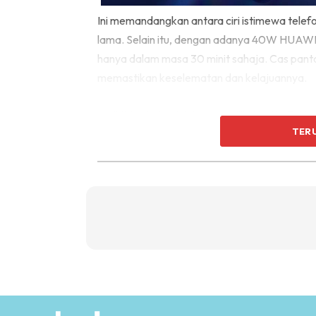
Ini memandangkan antara ciri istimewa tele
lama. Selain itu, dengan adanya 40W HUAWEI
hanya dalam masa 30 minit sahaja. Cas pantas 
memastikan keselematan dan kelajuannya.
Jadi tidak hairanlah bila memiliki HUAWEI Nov
TER
seorang ibu, anak, suami dan pasangan bera
Bukan itu sahaja, HUAWEI nova 7i ini hadir d
lengkap dengan stiker AR, Beauty Selfie Vid
malam super untuk berswafoto. Ciri-ciri ist
yang suka bergambar mahu pun merakam vide
Bahkan buat ahli keluarga yang gemar menged
menggunakan telefon lain kerana HUAWEI no
menjadi lebih mudah. Anda boleh menambah 
proses yang merumitkan bagaikan seorang prof