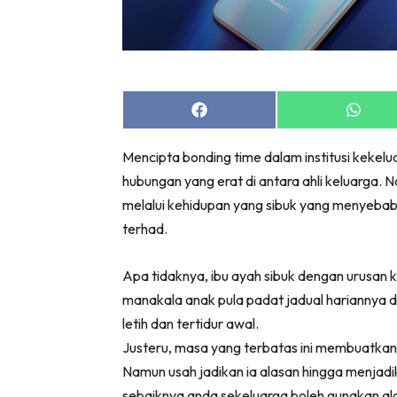
Share
Share
on
on
Facebook
Whats
Mencipta bonding time dalam institusi kekel
hubungan yang erat di antara ahli keluarga. Na
melalui kehidupan yang sibuk yang menyebab
terhad.
Apa tidaknya, ibu ayah sibuk dengan urusan
manakala anak pula padat jadual hariannya de
letih dan tertidur awal.
Justeru, masa yang terbatas ini membuatkan
Namun usah jadikan ia alasan hingga menja
sebaiknya anda sekeluarga boleh gunakan ala