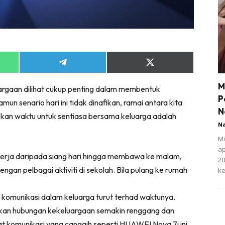
Share
Share
on
on
App
Telegram
X
M
uargaan dilihat cukup penting dalam membentuk
(Twitter)
P
mun senario hari ini tidak dinafikan, ramai antara kita
N
kan waktu untuk sentiasa bersama keluarga adalah
N
Mi
ap
 kerja daripada siang hari hingga membawa ke malam,
20
ngan pelbagai aktiviti di sekolah. Bila pulang ke rumah
ke
 komunikasi dalam keluarga turut terhad waktunya.
dikan hubungan kekeluargaan semakin renggang dan
t komunikasi yang canggih seperti HUAWEI Nova 7i ini