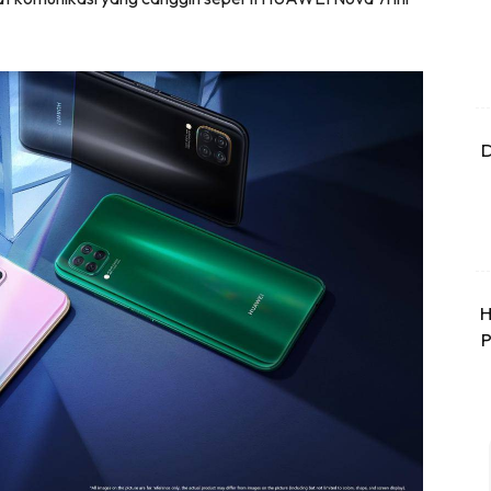
D
H
P