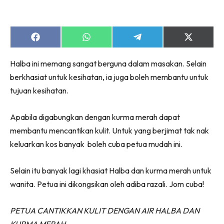
Share
Share
Share
Share
on
on
on
on
Facebook
WhatsApp
Telegram
X
Halba ini memang sangat berguna dalam masakan. Selain
(Twitter)
berkhasiat untuk kesihatan, ia juga boleh membantu untuk
tujuan kesihatan.
Apabila digabungkan dengan kurma merah dapat
membantu mencantikan kulit. Untuk yang berjimat tak nak
keluarkan kos banyak boleh cuba petua mudah ini.
Selain itu banyak lagi khasiat Halba dan kurma merah untuk
wanita. Petua ini dikongsikan oleh adiba razali. Jom cuba!
PETUA CANTIKKAN KULIT DENGAN AIR HALBA DAN
KURMA MERAH