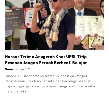
haid.
3. Menguatkan fungsi rahim. Merangsang dan
menyuburkan rahim, sangat bagus untuk yang nak ikhtiar
hamil.
4. Mengetatkan dan meremajakan rahim.
5. Mengaktifkan kelenjar susu dan memperbanyakkan
susu badan.
6. Meningkatkan saiz payudara secara semulajadi.
7. Meningkatkan keanjalan kulit (awet muda) secara
Haroqs Terima Anugerah Khas UPSI, Titip
semulajadi.
Pesanan Jangan Pernah Berhenti Belajar
Nana
-
6 Ogo 2026
Banyak kan manfaat yang korang boleh dapat?
?
Haroqs UPSI menerima Anugerah Tokoh Siswa kategori
Penghargaan Khas Naib Canselor dan berkongsi pesanan
inspirasi agar generasi muda terus mengejar ilmu serta kekal
Anda mungkin berminat dengan
merendah diri.