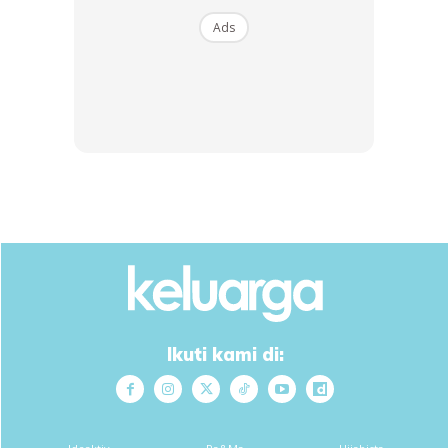
Ads
Ads
Nak buat pun sangat lah senang. So tunggu apa lagi,
selamat mencuba.
❌
Ibu mengandung tak digalakkan minum air ni.
Kredit : Adibah Razali
Ikuti kami di:
#
SalKongsiTipsCantik