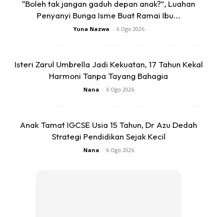
“Boleh tak jangan gaduh depan anak?”, Luahan
Penyanyi Bunga Isme Buat Ramai Ibu...
Yuna Nazwa
-
6 Ogo 2026
SHOPEE MY
SHOPEE MY
Isteri Zarul Umbrella Jadi Kekuatan, 17 Tahun Kekal
CENDAWAN RANGUP BY
[500g – 1kg] Frozen Halal
Harmoni Tanpa Tayang Bahagia
HERO CHEF
Dimsum / Dimsum Sejuk
Nana
-
6 Ogo 2026
B...
RM14.6
RM24
RM14.6
RM49
Buy Now
Buy Now
Anak Tamat IGCSE Usia 15 Tahun, Dr Azu Dedah
Strategi Pendidikan Sejak Kecil
Nana
-
6 Ogo 2026
1
/
5
❮
❯