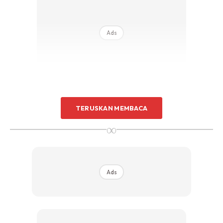
Ads
TERUSKAN MEMBACA
* Masa rebus tu kalau korang nak masukkan terus gula
∞
perang pun boleh.
Masa nak minum baru buh gula perang tuh.
Ads
Banyak sangat khasiat air rebusan halba dan kurma
merah ni. Diba sendiri dah amalkan sebulan dan nampak
kulit makin licin giteww
?