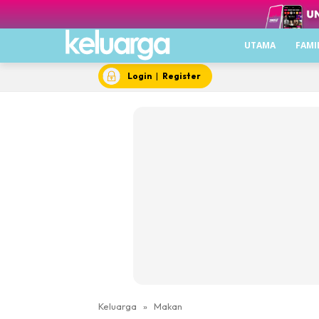
UTAMA
FAMI
Login
|
Register
Keluarga
»
Makan