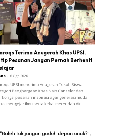
aroqs Terima Anugerah Khas UPSI,
itip Pesanan Jangan Pernah Berhenti
elajar
ana
-
6 Ogo 2026
roqs UPSI menerima Anugerah Tokoh Siswa
tegori Penghargaan Khas Naib Canselor dan
rkongsi pesanan inspirasi agar generasi muda
rus mengejar ilmu serta kekal merendah diri.
“Boleh tak jangan gaduh depan anak?”,