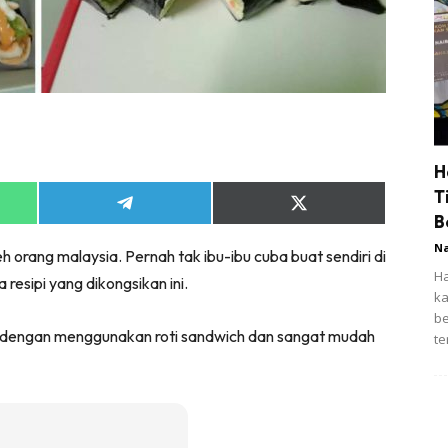
H
T
Share
Share
B
on
on
App
Telegram
X
N
h orang malaysia. Pernah tak ibu-ibu cuba buat sendiri di
(Twitter)
Ha
resipi yang dikongsikan ini.
ka
be
lah dengan menggunakan roti sandwich dan sangat mudah
te