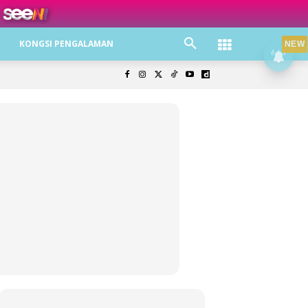
ree jer!
KONGSI PENGALAMAN
NEW
olisi Privasi