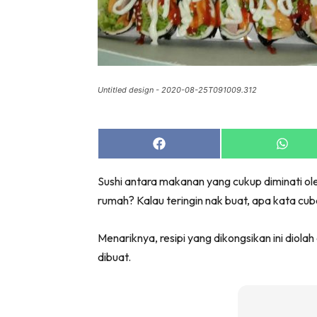
Untitled design - 2020-08-25T091009.312
Share
Share
on
on
Facebook
Whats
Sushi antara makanan yang cukup diminati ole
rumah? Kalau teringin nak buat, apa kata cuba 
Menariknya, resipi yang dikongsikan ini dio
dibuat.