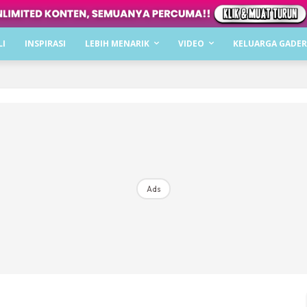
Dapatkan cerita, perkongsian dan info menarik. F
LI
INSPIRASI
LEBIH MENARIK
VIDEO
KELUARGA GADER
Dengan ini saya bersetuju dengan
Terma Penggunaan
dan
P
Langgan Sekarang
Langganan anda telah diterima. Terima kasih!
Ads
Mencari bahagia bersama KELUARGA?
Download dan baca sekarang di
KLIK DI SEENI