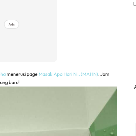
L
Ads
eha
menerusi page
Masak Apa Hari Ni.. (MAHN)
. Jom
yang baru!