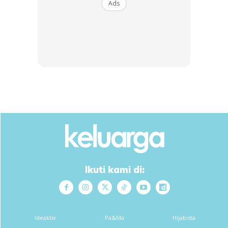
Ads
Ads
Ikuti kami di:
Ambil yogurt asli sesudu atau 2 sudu besar dalam satu
cawan bercampur susu suam tadi dan kacau sebati.
Kemudian tapis ke dalam termos yang ada susu tadi
Ideaktiv
Pa&Ma
Hijabista