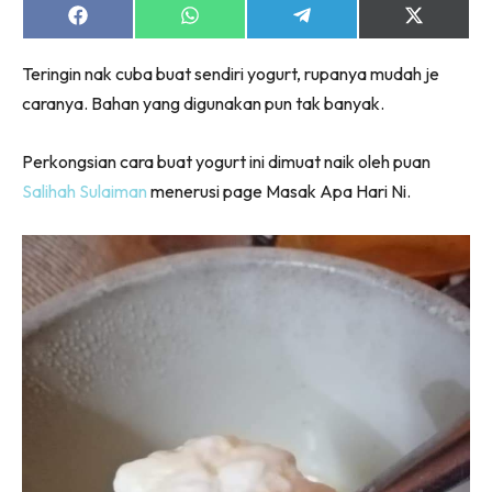
Share
Share
Share
Share
on
on
on
on
Facebook
WhatsApp
Telegram
X
Teringin nak cuba buat sendiri yogurt, rupanya mudah je
(Twitter)
caranya. Bahan yang digunakan pun tak banyak.
Perkongsian cara buat yogurt ini dimuat naik oleh puan
Salihah Sulaiman
menerusi page Masak Apa Hari Ni.