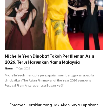
Michelle Yeoh Dinobat Tokoh Perfileman Asia
2026, Terus Harumkan Nama Malaysia
Nana
-
7 Ogo 2026
Angkat dan sejukkan sedikit. Masa ni nak letak gula dan
Michelle Yeoh mencipta pencapaian membanggakan apabila
cuka boleh la.. Tak nak letak pun boleh.
dinobatkan The Asian Filmmaker of the Year 2026 sempena
Festival Filem Antarabangsa Busan ke-31.
Bila susu dah suam2, tuang susu kedalam termos.
“Momen Terakhir Yang Tak Akan Saya Lupakan”