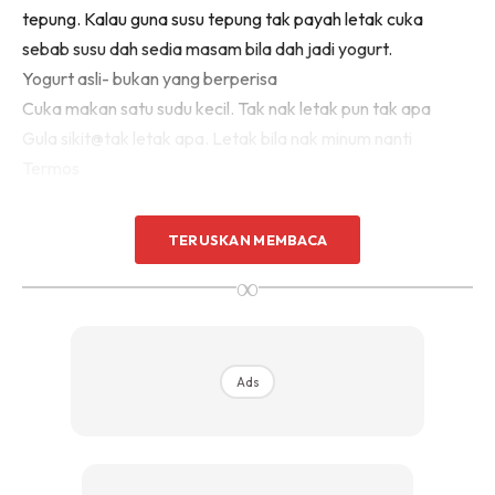
tepung. Kalau guna susu tepung tak payah letak cuka
sebab susu dah sedia masam bila dah jadi yogurt.
Yogurt asli- bukan yang berperisa
Cuka makan satu sudu kecil. Tak nak letak pun tak apa
Gula sikit@tak letak apa. Letak bila nak minum nanti
Termos
Cara-cara👇
TERUSKAN MEMBACA
∞
Ads
Ads