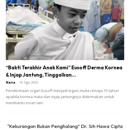
“Anak Mummy dah 1 tahun. Pedih mata kita, masuk bawang
ke tetiba.
“Bakti Terakhir Anak Kami” Eusoff Derma Kornea
& Injap Jantung, Tinggalkan...
Nana
-
10 Ogo 2026
Pendermaan organ Eusoff menjadi legasi mulia remaja 15 tahun
apabila kornea mata dan injap jantungnya didermakan untuk
membantu insan lain.
Ads
“Kekurangan Bukan Penghalang” Dr. Siti Hawa Cipta