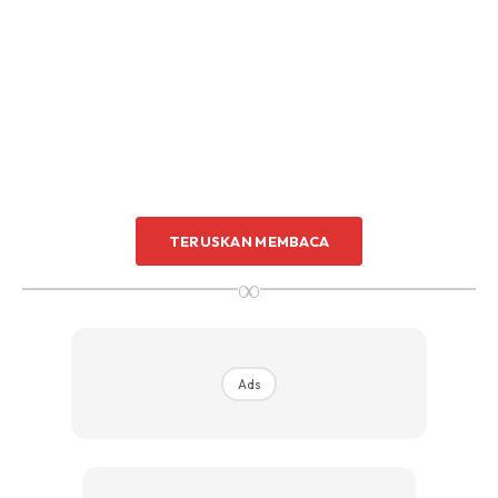
TERUSKAN MEMBACA
∞
Ads
Akui Ain, dia melalui detik sukar bila mana terpaksa