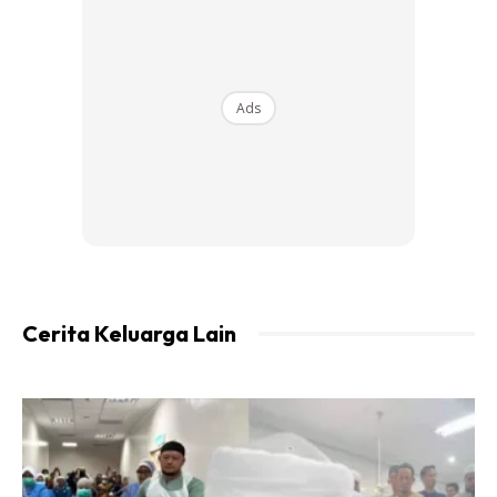
menahan sakit kontraksi hampir 26 jam sebelum melahirkan
anaknya.
Ads
Cerita Keluarga Lain