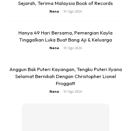
Sejarah, Terima Malaysia Book of Records
Nana
-
10 Ogo 2026
“Cepatnya dah 1 tahun, punyalah susah nak keluarkan si
Hanya 49 Hari Bersama, Pemergian Kayla
kecik ni. 26 jam mummy dalam hospital, tak nak keluar-
Tinggalkan Luka Buat Bang Aji & Keluarga
keluar.
Nana
-
10 Ogo 2026
Anggun Bak Puteri Kayangan, Tengku Puteri Ilyana
Selamat Bernikah Dengan Christopher Lionel
Froggatt
Nana
-
10 Ogo 2026