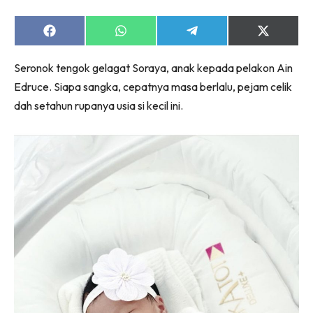
Share
Share
Share
Share
on
on
on
on
Facebook
WhatsApp
Telegram
X
Seronok tengok gelagat Soraya, anak kepada pelakon Ain
(Twitter)
Edruce. Siapa sangka, cepatnya masa berlalu, pejam celik
dah setahun rupanya usia si kecil ini.