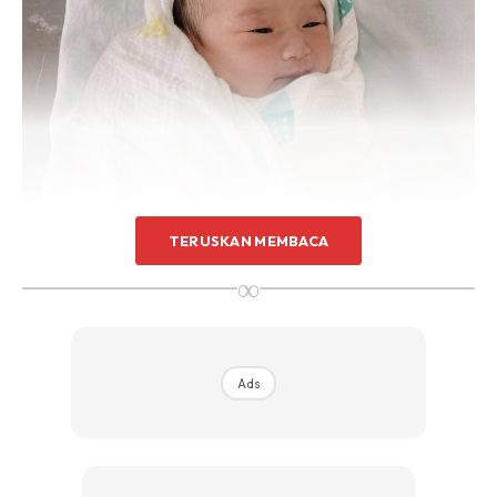
TERUSKAN MEMBACA
∞
Ads
“Assalamualaikum Semua My Name is Hannah Jasmine. I’m
Nanny D 3rd granddaughter. Welcome to the world cucu
nanny ‘Kamsahamnida’,” tulis Didie pada ruangan kapsyen.