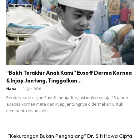
Menurut Didie lagi, cucu ketiganya itu diberi nama Hannah
Jasmine. Dia merupakan zuriat kelahiran pertama anak
perempuan keduanya, Nur Dinie Ridzuan Hashim.
“Bakti Terakhir Anak Kami” Eusoff Derma Kornea
& Injap Jantung, Tinggalkan...
Nana
-
10 Ogo 2026
Pendermaan organ Eusoff menjadi legasi mulia remaja 15 tahun
apabila kornea mata dan injap jantungnya didermakan untuk
membantu insan lain.
“Kekurangan Bukan Penghalang” Dr. Siti Hawa Cipta