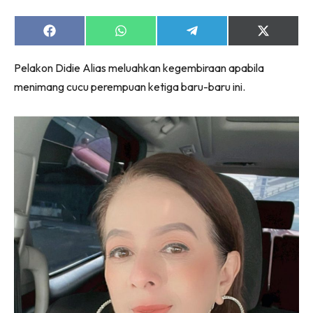
Share
Share
Share
Share
on
on
on
on
Facebook
WhatsApp
Telegram
X
Pelakon Didie Alias meluahkan kegembiraan apabila
(Twitter)
menimang cucu perempuan ketiga baru-baru ini.