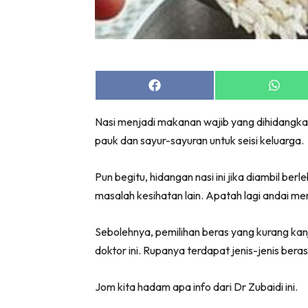
Share
Share
on
on
Facebook
Whats
Nasi menjadi makanan wajib yang dihidangka
pauk dan sayur-sayuran untuk seisi keluarga.
Pun begitu, hidangan nasi ini jika diambil be
masalah kesihatan lain. Apatah lagi andai me
Sebolehnya, pemilihan beras yang kurang kanj
doktor ini. Rupanya terdapat jenis-jenis bera
Jom kita hadam apa info dari Dr Zubaidi ini.