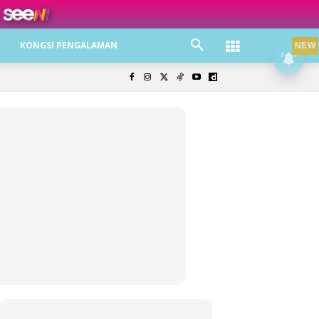
ree jer!
KONGSI PENGALAMAN
NEW
olisi Privasi