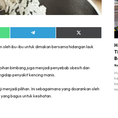
Share
Share
on
on
App
Telegram
X
H
n oleh ibu-ibu untuk dimakan bersama hidangan lauk
(Twitter)
T
B
N
rlebihan bimbang juga menjadi penyebab obesiti dan
Ha
ngidap penyakit kencing manis.
ka
be
i menjadi pilihan. Ini sebagaimana yang disarankan oleh
te
s yang bagus untuk kesihatan.