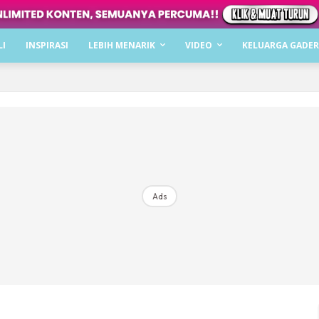
Dapatkan cerita, perkongsian dan info menarik. F
LI
INSPIRASI
LEBIH MENARIK
VIDEO
KELUARGA GADER
Dengan ini saya bersetuju dengan
Terma Penggunaan
dan
P
Langgan Sekarang
Langganan anda telah diterima. Terima kasih!
Ads
Mencari bahagia bersama KELUARGA?
Download dan baca sekarang di
KLIK DI SEENI