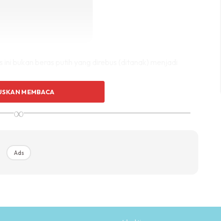
ini bukan beras putih yang direbus (ditanak) menjadi
USKAN MEMBACA
∞
Ads