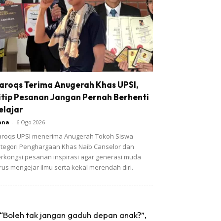
aroqs Terima Anugerah Khas UPSI,
itip Pesanan Jangan Pernah Berhenti
elajar
ana
-
6 Ogo 2026
roqs UPSI menerima Anugerah Tokoh Siswa
tegori Penghargaan Khas Naib Canselor dan
rkongsi pesanan inspirasi agar generasi muda
rus mengejar ilmu serta kekal merendah diri.
“Boleh tak jangan gaduh depan anak?”,