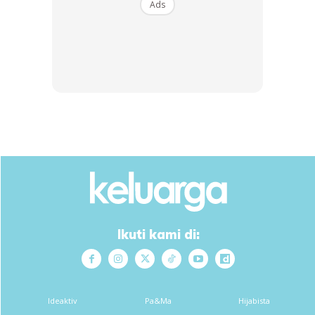
Ads
9. Emas aset mudah alih. 1 kilo emas yang berharga lebih
kurang RM262,000 pada hari ini mampu kita simpan dan
bawa dengan mudah di dalam bag galas sahaja. Rumah,
tanah? Bahkan jika nak jual sekalipun, ianya sangat mudah
berbanding rumah yang perlukan masa yang lebih lama.
Itupun jika dah ada pembeli.
Ikuti kami di:
Ideaktiv
Pa&Ma
Hijabista