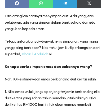
Share
Share
Share
Share
on
on
on
on
Facebook
WhatsApp
Telegram
X
Lain orang lain caranya menyimpan duit. Ada yang jenis
(Twitter)
pelaburan, ada yang simpan dalam bank sahaja dan ada
yang ubah kepada emas.
Tetapi, antara banyak-banyak jenis simpanan, yang mana
yang paling berkesan? Nak tahu, jom ikuti perkongsian dari
superdad,
Khairul Abdullah
ni!
Kenapa perlu simpan emas dan bukannya wang?
Nah, 10 keistimewaan emas berbanding duit kertas ialah:
1. Nilai emas untuk jangka panjang terjamin berbanding nilai
duit kertas yang saban tahun semakin jatuh nilainya. Nilai
duit kertas RM1000 hari ini tak akan mampu membeli