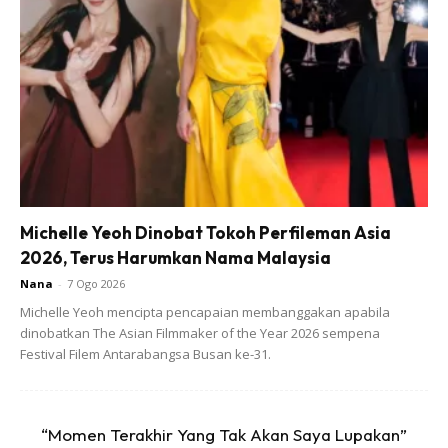
Michelle Yeoh Dinobat Tokoh Perfileman Asia
2026, Terus Harumkan Nama Malaysia
Nana
-
7 Ogo 2026
Michelle Yeoh mencipta pencapaian membanggakan apabila
6. Emas sebagai modal pusingan bisnes. Tidak perlu untuk
dinobatkan The Asian Filmmaker of the Year 2026 sempena
membuat pinjaman bank sebaliknya boleh dapatkan
Festival Filem Antarabangsa Busan ke-31.
pinjaman di ArRahnu dengan mudah dan menebusnya
semula secepat mungkin setelah mendapat keuntungan
daripada perniagaan tersebut.
“Momen Terakhir Yang Tak Akan Saya Lupakan”