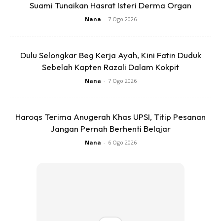
Suami Tunaikan Hasrat Isteri Derma Organ
7. Emas senang ditukar kepada tunai. Emas mudah dijual
Nana
-
7 Ogo 2026
dimana-mana bahkan diluar negara sekali pun.
Dulu Selongkar Beg Kerja Ayah, Kini Fatin Duduk
8. Kekayaan di tangan kita. Selagi emas berada ditangan
Sebelah Kapten Razali Dalam Kokpit
kita, apa-apa yang berlaku sebagai contoh pergolakan
Nana
-
7 Ogo 2026
politik atau peperangan, emas boleh menjadi penyelamat.
Sejarah pelarian Vietnam semasa peperangan dulu yang
sehelai sepinggang tetapi mempunyai emas, dapat
Haroqs Terima Anugerah Khas UPSI, Titip Pesanan
memulakan kehidupan baru dinegara lain.
Jangan Pernah Berhenti Belajar
Nana
-
6 Ogo 2026
Ads