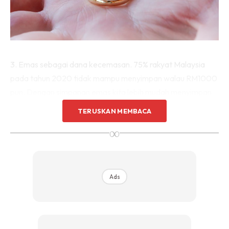
3. Emas sebagai dana kecemasan. 75% rakyat Malaysia
pada tahun 2020 tidak mampu menyimpan walau RM1000
pun. Dengan simpanan emas kita lebih mudah menyimpan
nilai emas sebanyak sekurang-kurngnya 3 bulan
TERUSKAN MEMBACA
pendapatan sebagai dana kecemasan.
∞
4. Emas sebagai pelaburan jangka panjang. Menurut Tuan
Azizi Ali iaitu mentor kewangan Malaysia, sepanjang 20
tahun yang lepas emas telah memberikan pulangan
Ads
keuntungan sebanyak 600%. Lebih lama kita simpan lebih
banyak keuntungan yang boleh diperolehi.