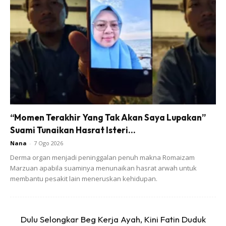
“Momen Terakhir Yang Tak Akan Saya Lupakan”
Suami Tunaikan Hasrat Isteri...
Nana
-
7 Ogo 2026
Derma organ menjadi peninggalan penuh makna Romaizam
Marzuan apabila suaminya menunaikan hasrat arwah untuk
membantu pesakit lain meneruskan kehidupan.
Dulu Selongkar Beg Kerja Ayah, Kini Fatin Duduk