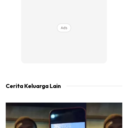
Ads
A Post Shared By FaraHezel // New Account 🌼 (@officialfarahezel)
Untuk info, Fara telah berkahwin dengan ahli perniagaan
dari Terengganu, Tengku Mohammad Kamal Hishamuddin.
Cerita Keluarga Lain
Ads