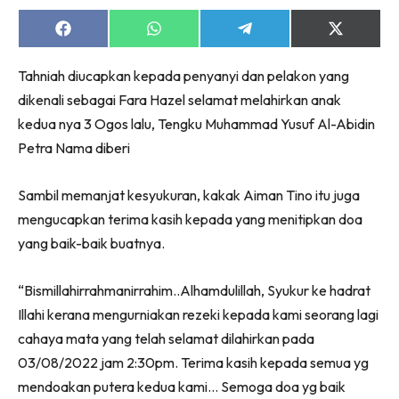
Share
Share
Share
Share
on
on
on
on
Facebook
WhatsApp
Telegram
X
Tahniah diucapkan kepada penyanyi dan pelakon yang
(Twitter)
dikenali sebagai Fara Hazel selamat melahirkan anak
kedua nya 3 Ogos lalu, Tengku Muhammad Yusuf Al-Abidin
Petra Nama diberi
Sambil memanjat kesyukuran, kakak Aiman Tino itu juga
mengucapkan terima kasih kepada yang menitipkan doa
yang baik-baik buatnya.
“Bismillahirrahmanirrahim..Alhamdulillah, Syukur ke hadrat
Illahi kerana mengurniakan rezeki kepada kami seorang lagi
cahaya mata yang telah selamat dilahirkan pada
03/08/2022 jam 2:30pm. Terima kasih kepada semua yg
mendoakan putera kedua kami… Semoga doa yg baik