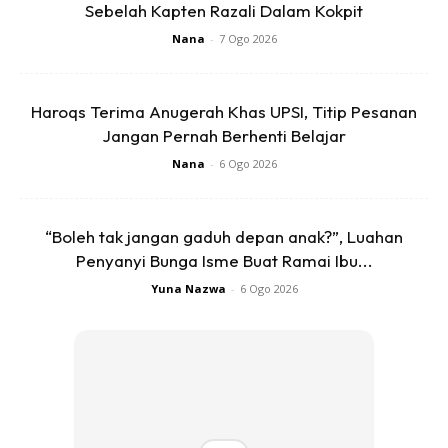
Sebelah Kapten Razali Dalam Kokpit
Nana
-
7 Ogo 2026
Fara dan suami juga mempunyai seorang lagi anak lelaki
Haroqs Terima Anugerah Khas UPSI, Titip Pesanan
yang bernama Tengku Muhammad Aisy Al-Abidin Petra
Jangan Pernah Berhenti Belajar
yang lahir pada 8 Oktober 2020.
Nana
-
6 Ogo 2026
Anda mungkin berminat dengan
“Boleh tak jangan gaduh depan anak?”, Luahan
Penyanyi Bunga Isme Buat Ramai Ibu...
Yuna Nazwa
-
6 Ogo 2026
SHOPEE MY
SHOPEE MY