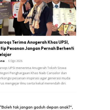
aroqs Terima Anugerah Khas UPSI,
itip Pesanan Jangan Pernah Berhenti
elajar
ana
-
6 Ogo 2026
roqs UPSI menerima Anugerah Tokoh Siswa
tegori Penghargaan Khas Naib Canselor dan
rkongsi pesanan inspirasi agar generasi muda
rus mengejar ilmu serta kekal merendah diri.
“Boleh tak jangan gaduh depan anak?”,