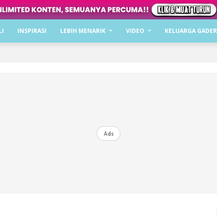
Dapatkan cerita, perkongsian dan info menarik. F
LI
INSPIRASI
LEBIH MENARIK
VIDEO
KELUARGA GADER
Dengan ini saya bersetuju dengan
Terma Penggunaan
dan
P
Langgan Sekarang
Langganan anda telah diterima. Terima kasih!
Ads
Mencari bahagia bersama KELUARGA?
Download dan baca sekarang di
KLIK DI SEENI