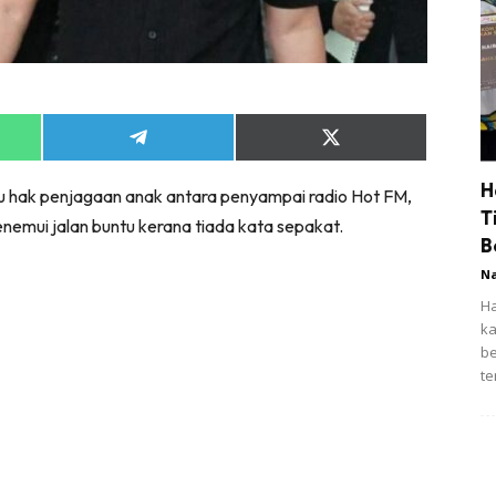
Share
Share
on
on
App
Telegram
X
H
u hak penjagaan anak antara penyampai radio Hot FM,
(Twitter)
T
 menemui jalan buntu kerana tiada kata sepakat.
B
N
Ha
ka
be
te