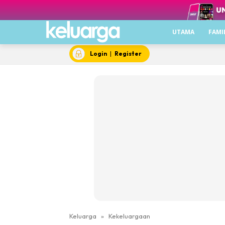
UTAMA
FAMI
Login
|
Register
Keluarga
»
Kekeluargaan