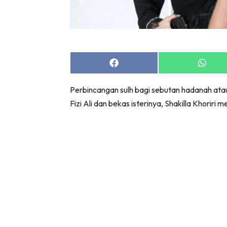
Share
Share
on
on
Facebook
Whats
Perbincangan sulh bagi sebutan hadanah ata
Fizi Ali dan bekas isterinya, Shakilla Khoriri