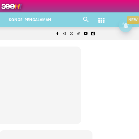
ree jer!
KONGSI PENGALAMAN
NEW
olisi Privasi