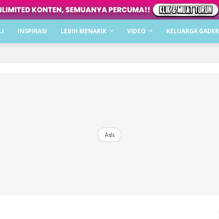
Dapatkan cerita, perkongsian dan info menarik. F
LI
INSPIRASI
LEBIH MENARIK
VIDEO
KELUARGA GADER
Dengan ini saya bersetuju dengan
Terma Penggunaan
dan
P
Langgan Sekarang
Langganan anda telah diterima. Terima kasih!
Ads
Mencari bahagia bersama KELUARGA?
Download dan baca sekarang di
KLIK DI SEENI