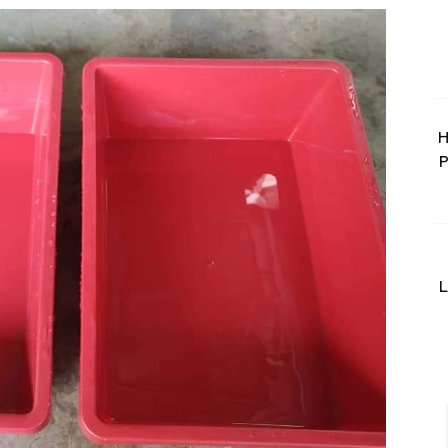
H
P
L