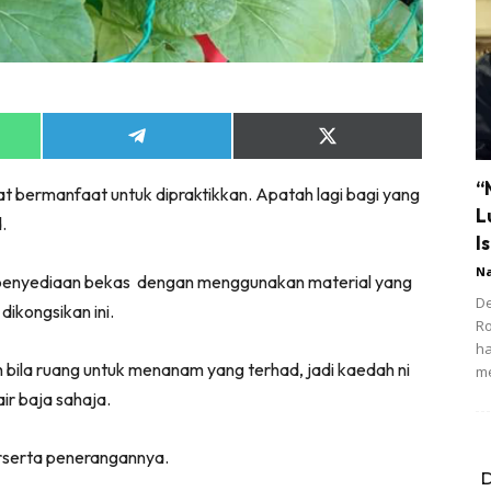
Share
Share
on
on
App
Telegram
X
“
bermanfaat untuk dipraktikkan. Apatah lagi bagi yang
(Twitter)
L
.
Is
N
a penyediaan bekas dengan menggunakan material yang
De
dikongsikan ini.
R
ha
ila ruang untuk menanam yang terhad, jadi kaedah ni
m
ir baja sahaja.
serta penerangannya.
D