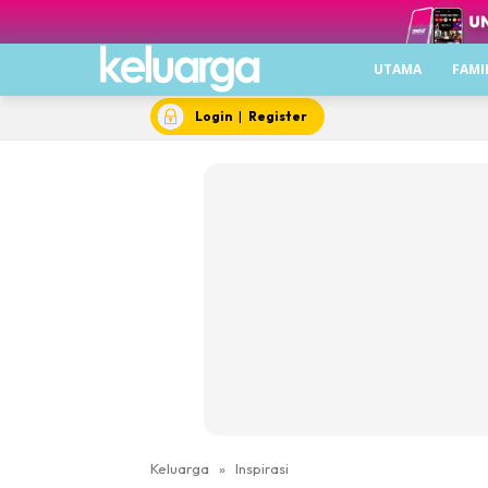
UTAMA
FAMI
Login
|
Register
Keluarga
»
Inspirasi