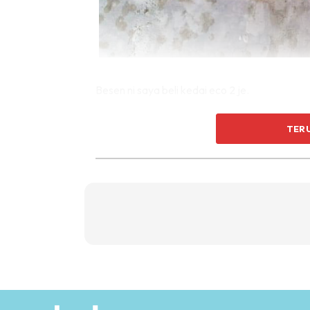
Besen ni saya beli kedai eco 2 je.
TER