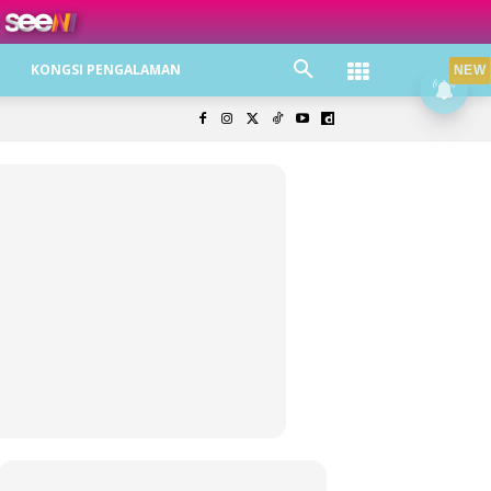
ree jer!
KONGSI PENGALAMAN
NEW
olisi Privasi