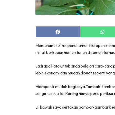
Share
Share
on
on
Facebook
Whats
Memahami teknik penanaman hidroponik amat 
minat berkebun namun tanah di rumah terhad
Jadi apa kata untuk anda pelajari cara-car
lebih ekonomi dan mudah dibuat seperti yang 
Hidroponik mudah bagi saya.Tambah-tambah b
sangat sesuai la. Korang hanya perlu periksa a
Di bawah saya sertakan gambar-gambar ber