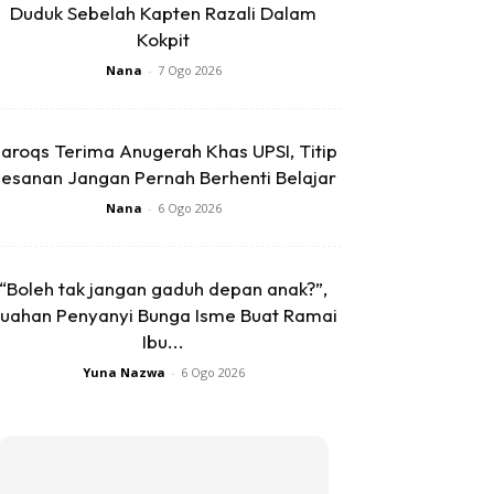
Duduk Sebelah Kapten Razali Dalam
Kokpit
Nana
-
7 Ogo 2026
aroqs Terima Anugerah Khas UPSI, Titip
esanan Jangan Pernah Berhenti Belajar
Nana
-
6 Ogo 2026
“Boleh tak jangan gaduh depan anak?”,
uahan Penyanyi Bunga Isme Buat Ramai
Ibu...
Yuna Nazwa
-
6 Ogo 2026