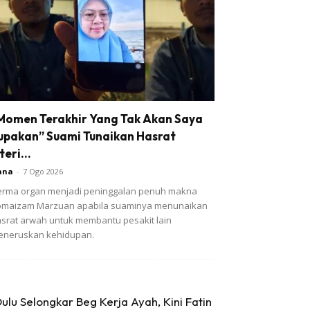
Momen Terakhir Yang Tak Akan Saya
upakan” Suami Tunaikan Hasrat
teri...
ana
-
7 Ogo 2026
rma organ menjadi peninggalan penuh makna
omaizam Marzuan apabila suaminya menunaikan
srat arwah untuk membantu pesakit lain
eneruskan kehidupan.
ulu Selongkar Beg Kerja Ayah, Kini Fatin