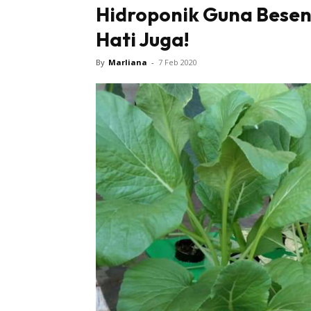
Hidroponik Guna Besen
Hati Juga!
By
Marliana
-
7 Feb 2020