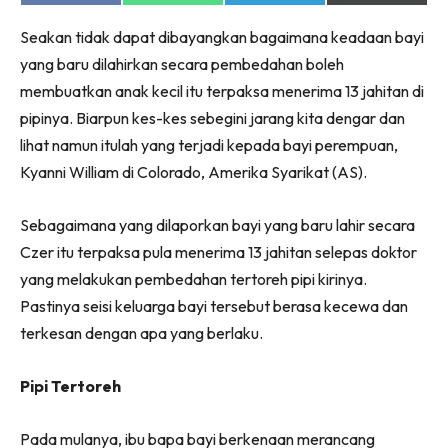
on
on
on
on
Facebook
WhatsApp
Telegram
X
Seakan tidak dapat dibayangkan bagaimana keadaan bayi
(Twitter)
yang baru dilahirkan secara pembedahan boleh
membuatkan anak kecil itu terpaksa menerima 13 jahitan di
pipinya. Biarpun kes-kes sebegini jarang kita dengar dan
lihat namun itulah yang terjadi kepada bayi perempuan,
Kyanni William di Colorado, Amerika Syarikat (AS).
Sebagaimana yang dilaporkan bayi yang baru lahir secara
Czer itu terpaksa pula menerima 13 jahitan selepas doktor
yang melakukan pembedahan tertoreh pipi kirinya.
Pastinya seisi keluarga bayi tersebut berasa kecewa dan
terkesan dengan apa yang berlaku.
Pipi Tertoreh
Pada mulanya, ibu bapa bayi berkenaan merancang