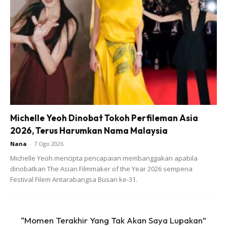
“Melihat cucu yang baru lahir berjumpa pakar bedah plastik
untuk mendapatkan 13 jahitan perasaannya sungguh
memilukan.
Michelle Yeoh Dinobat Tokoh Perfileman Asia
2026, Terus Harumkan Nama Malaysia
Nana
-
7 Ogo 2026
Michelle Yeoh mencipta pencapaian membanggakan apabila
dinobatkan The Asian Filmmaker of the Year 2026 sempena
“Setakat ini saya belum pernah mendengar keluarga yang
Festival Filem Antarabangsa Busan ke-31.
terpaksa melalui kejadian seperti kami,” luah beliau.
“Momen Terakhir Yang Tak Akan Saya Lupakan”