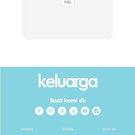
Ads
SHOPEE MY
SHOPEE MY
CENDAWAN RANGUP BY
[500g – 1kg] Frozen Halal
HERO CHEF
Dimsum / Dimsum Sejuk
B...
RM14.6
RM24
RM14.6
RM49
Buy Now
Buy Now
1
/
5
❮
❯
Ikuti kami di:
Sumber:
Sinar PLUS
& New York Post
Ideaktiv
Pa&Ma
Hijabista