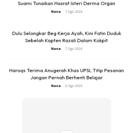
Suami Tunaikan Hasrat Isteri Derma Organ
Nana
-
7 Ogo 2026
Ads
Dulu Selongkar Beg Kerja Ayah, Kini Fatin Duduk
Sebelah Kapten Razali Dalam Kokpit
Nana
-
7 Ogo 2026
Haroqs Terima Anugerah Khas UPSI, Titip Pesanan
Difahamkan, keluarga bayi berkenaan sedang mengumpul
Jangan Pernah Berhenti Belajar
dana bagi mendapatkan tindakan undang-undang kepada
Nana
-
6 Ogo 2026
pihak terbabit.
Anda mungkin berminat dengan