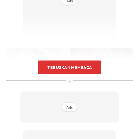
Ads
TERUSKAN MEMBACA
∞
Ads
Malah, ahli keluarga juga mendakwa pihak hospital
memberi alasan kedudukan bayi berada terlalu dekat
dengan dinding plasenta.