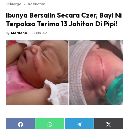
Keluarga
»
Kesihatan
Ibunya Bersalin Secara Czer, Bayi Ni
Terpaksa Terima 13 Jahitan Di Pipi!
By
Marliana
-
24 Jun 2021
Share
Share
Share
Share