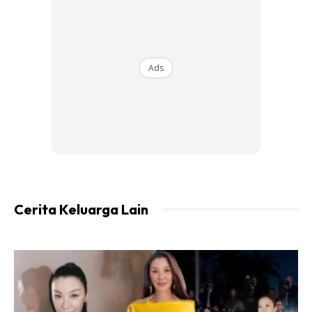
Ads
Tolong sangat-sangat untuk jelaskan kepada mereka
tentang akil baligh. Ilmu yang mereka pelajari di
sekolah tak mencukupi sebagai bekalan menempuhi
alam remaja.
Akil baligh dikupas dengan baik dalam subjek
Pendidikan Islam/ KAFA. Namun, ada anak-anak kita
Cerita Keluarga Lain
yang tak dapat relate dengan realiti yang bakal
berlaku kepada mereka.
Contoh yang pertama, mereka masih samar-samar
memahami bagaimana proses akil baligh itu terjadi.
Yang mereka faham, air mani akan keluar setelah