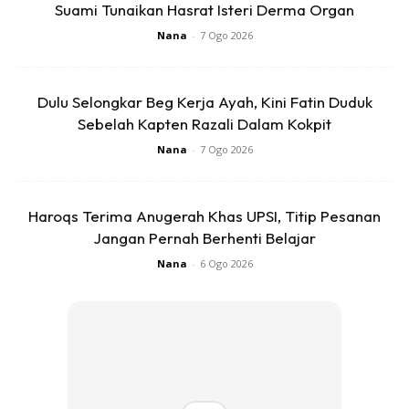
Suami Tunaikan Hasrat Isteri Derma Organ
Istilah melancap, toceng, bukan lagi asing dalam
Nana
-
7 Ogo 2026
kalangan anak-anak lelaki di sekolah rendah. Bagi
mereka, perkataan itu melucukan hingga dijadikan
bahan gurauan. Mereka tahu ada dikalangan rakan-
Dulu Selongkar Beg Kerja Ayah, Kini Fatin Duduk
Sebelah Kapten Razali Dalam Kokpit
rakannya yang sudah buat benda itu.
Nana
-
7 Ogo 2026
Haroqs Terima Anugerah Khas UPSI, Titip Pesanan
Jangan Pernah Berhenti Belajar
Nana
-
6 Ogo 2026
Kesian mereka, sungguh naif sekali! Sudahlah akil
baligh seawal usia 9 tahun, menonton video lucah dan