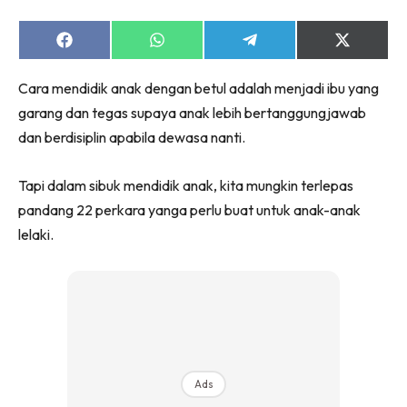
Share
Share
Share
Share
on
on
on
on
Facebook
WhatsApp
Telegram
X
Cara mendidik anak dengan betul adalah menjadi ibu yang
(Twitter)
garang dan tegas supaya anak lebih bertanggungjawab
dan berdisiplin apabila dewasa nanti.
Tapi dalam sibuk mendidik anak, kita mungkin terlepas
pandang 22 perkara yanga perlu buat untuk anak-anak
lelaki.
Ads