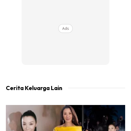
Ads
*msk air bg didih.. msukkan gula melaka dn gula pasir msk
bg larut dan gula hncur.. pastu bru msuk kelapa dan msk
smpai agk kering sikit.. jngn trlmpau kering nti x sedap..
kering basah2 mnja gtu
Bancuhan kulit tepung
Cerita Keluarga Lain
Bahan:
2 /3 helai daun pandan(blend ngn 1 cwn air)sy guna daun
pndan lebaq2.. lebihkan pun xpa