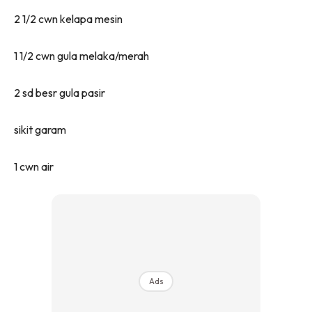
2 1/2 cwn kelapa mesin
1 1/2 cwn gula melaka/merah
2 sd besr gula pasir
sikit garam
1 cwn air
Ads