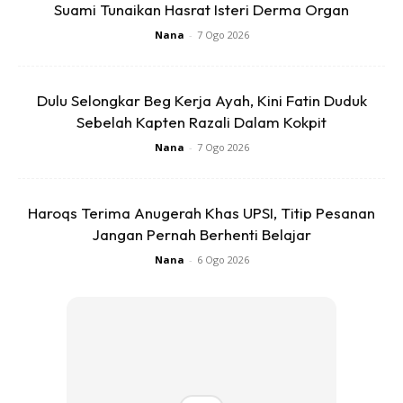
sdikt pwrna hijau
Suami Tunaikan Hasrat Isteri Derma Organ
Nana
-
7 Ogo 2026
2 sd bsr mnyk msk
Penyediaan:
Dulu Selongkar Beg Kerja Ayah, Kini Fatin Duduk
Sebelah Kapten Razali Dalam Kokpit
Nana
-
7 Ogo 2026
Haroqs Terima Anugerah Khas UPSI, Titip Pesanan
Jangan Pernah Berhenti Belajar
Ads
Nana
-
6 Ogo 2026