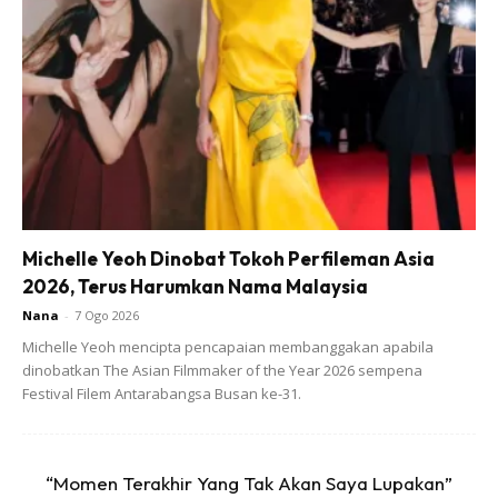
Ads
Michelle Yeoh Dinobat Tokoh Perfileman Asia
2026, Terus Harumkan Nama Malaysia
Nana
-
7 Ogo 2026
3 cwn tpnug gndum
Michelle Yeoh mencipta pencapaian membanggakan apabila
dinobatkan The Asian Filmmaker of the Year 2026 sempena
1 biji telursdikt garam
Festival Filem Antarabangsa Busan ke-31.
1 cwn air biasa
“Momen Terakhir Yang Tak Akan Saya Lupakan”