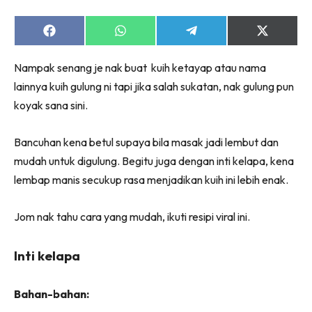
Share
Share
Share
Share
on
on
on
on
Facebook
WhatsApp
Telegram
X
Nampak senang je nak buat kuih ketayap atau nama
(Twitter)
lainnya kuih gulung ni tapi jika salah sukatan, nak gulung pun
koyak sana sini.
Bancuhan kena betul supaya bila masak jadi lembut dan
mudah untuk digulung. Begitu juga dengan inti kelapa, kena
lembap manis secukup rasa menjadikan kuih ini lebih enak.
Jom nak tahu cara yang mudah, ikuti resipi viral ini.
Inti kelapa
Bahan-bahan: