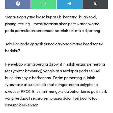
Share
Share
Share
Share
on
on
on
on
Facebook
WhatsApp
Telegram
X
Siapa-siapa yang biasa kupas ubi kentang, buah epal,
(Twitter)
pisang, terung… mesti perasan akan pertukaran warna
pada permukaan berkenaan setelah seketika dipotong.
Tahukah anda apakah punca dan bagaimana keadaan ini
berlaku?
Penyebab warna perang (brown) ini ialah enzim pemerang
(enzymatic browning) yang biasa terdapat pada sel-sel
buah dan sayur berkenaan. Enzim pemerang ini ialah
tyrosinase atau lebih dikenali dengan nama polyphenol
oxidase (PPO). Enzim ini mengoksida bahan kimia polifinolik
yang terdapat secara semulajadi dalam sel buah atau
sayuran berkenaan.