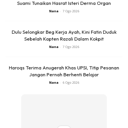
Suami Tunaikan Hasrat Isteri Derma Organ
Nana
-
7 Ogo 2026
• merencatkan aktiviti enzim ini dengan mengubah suhu
atau pH persekitaran buah dan sayur yang dipotong, atau
Dulu Selongkar Beg Kerja Ayah, Kini Fatin Duduk
• menghalang pendedahan buah dan sayur yang dipotong
Sebelah Kapten Razali Dalam Kokpit
kepada udara (penyumbang gas oksigen).
Nana
-
7 Ogo 2026
Haroqs Terima Anugerah Khas UPSI, Titip Pesanan
Jangan Pernah Berhenti Belajar
Nana
-
6 Ogo 2026
Ads