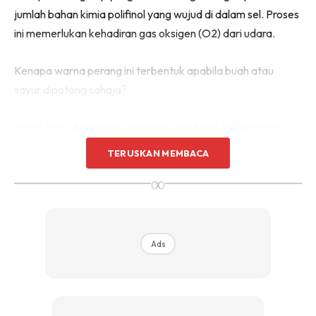
jumlah bahan kimia polifinol yang wujud di dalam sel. Proses
ini memerlukan kehadiran gas oksigen (O2) dari udara.
Kenapa warna perang ini terbentuk apabila buah atau
sayur dipotong sahaja?
Enzim PPO dan bahan kimia jenis polifinolik ini sebenarnya
terpisah secara fizikal dalam sel tumbuhan. Enzim PPO
TERUSKAN MEMBACA
terletak pada plastids dan molekul-molekul polifinolik pula
∞
terletak dalam vacuoles. Bilamana buah ini dipotong, maka
sebahagian sel akan termusnah dan mendedahkan enzim ini
kepada gas oksigen dari udara membolehkannya
bertindakbalas dengan molekul polifinolik.
Ads