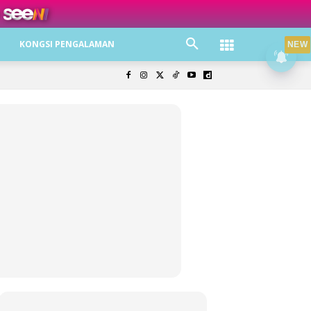
ree jer!
KONGSI PENGALAMAN
NEW
olisi Privasi