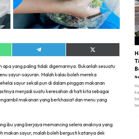
Share
Share
H
on
on
T
App
Telegram
X
 apa yang paling tidak digemarinya. Bukanlah sesuatu
(Twitter)
B
enu sayur-sayuran. Malah kalau boleh mereka
N
ehelai sayur sekali pun di dalam pinggan makanan
Ha
stinya menjadi suatu keresahan di hati kita sebagai
ka
be
engambil makanan yang berkhasiat dan menu yang
te
rang ibu yang berjaya memancing selera anaknya yang
h makan sayur, malah boleh bergusti katanya dek