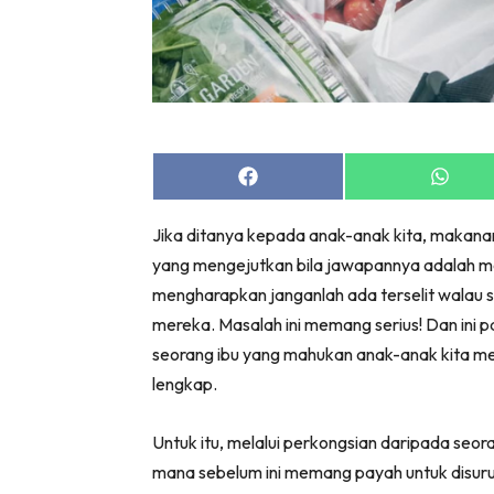
Share
Share
on
on
Facebook
Whats
Jika ditanya kepada anak-anak kita, makanan
yang mengejutkan bila jawapannya adalah m
mengharapkan janganlah ada terselit walau s
mereka. Masalah ini memang serius! Dan ini pa
seorang ibu yang mahukan anak-anak kita m
lengkap.
Untuk itu, melalui perkongsian daripada seo
mana sebelum ini memang payah untuk disuru