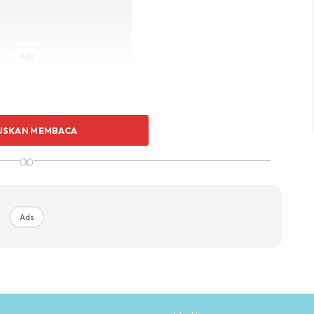
Ads
USKAN MEMBACA
∞
ea hotel ni mahal giler. Fast food memang tolak tepi.No
al by pack.Rembat sepaket .
Ads