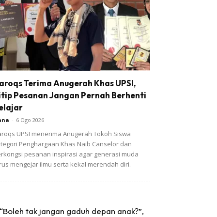
aroqs Terima Anugerah Khas UPSI,
itip Pesanan Jangan Pernah Berhenti
elajar
ana
-
6 Ogo 2026
roqs UPSI menerima Anugerah Tokoh Siswa
tegori Penghargaan Khas Naib Canselor dan
rkongsi pesanan inspirasi agar generasi muda
rus mengejar ilmu serta kekal merendah diri.
“Boleh tak jangan gaduh depan anak?”,