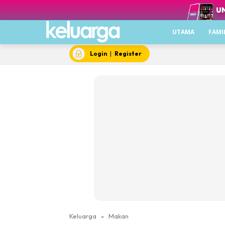
UTAMA
FAMI
Login
|
Register
Keluarga
»
Makan