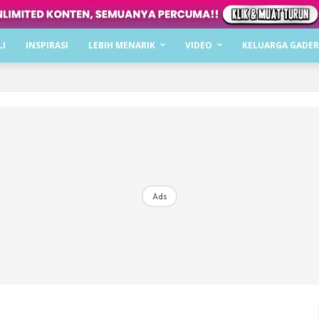
Dapatkan cerita, perkongsian dan info menarik. F
LI
INSPIRASI
LEBIH MENARIK
VIDEO
KELUARGA GADER
Dengan ini saya bersetuju dengan
Terma Penggunaan
dan
P
Langgan Sekarang
Langganan anda telah diterima. Terima kasih!
Ads
Mencari bahagia bersama KELUARGA?
Download dan baca sekarang di
KLIK DI SEENI