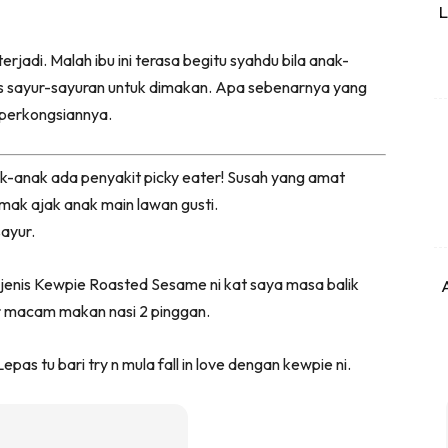
L
 terjadi. Malah ibu ini terasa begitu syahdu bila anak-
s sayur-sayuran untuk dimakan. Apa sebenarnya yang
 perkongsiannya.
k-anak ada penyakit picky eater! Susah yang amat
mak ajak anak main lawan gusti.
ayur.
ejenis Kewpie Roasted Sesame ni kat saya masa balik
ur macam makan nasi 2 pinggan.
epas tu bari try n mula fall in love dengan kewpie ni.