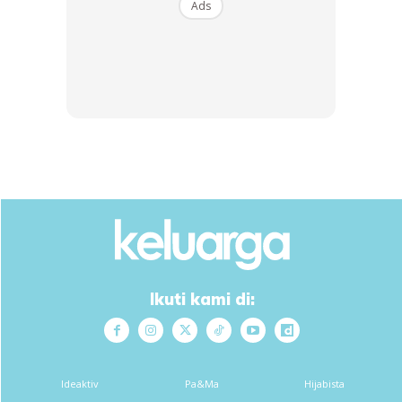
Ads
Ads
Ikuti kami di:
Lebih memilukan apabila Pak Cik Bani meninggal dunia usia
program tersebut. Al-Fatihah buat arwah. Semoga rohnya
Ideaktiv
Pa&Ma
Hijabista
dicucuri rahmat selalu.