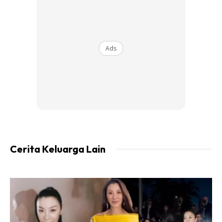
Ads
Ads
Cerita Keluarga Lain
“saya datang ke sini tak pasti,tiba-tiba sampai ke bangunan
ini. Tengok rumah ni cantik, macam mana boleh sampai ke
sini?
“Di sini alhamdulilah semua ada makan minum, pakaian dan