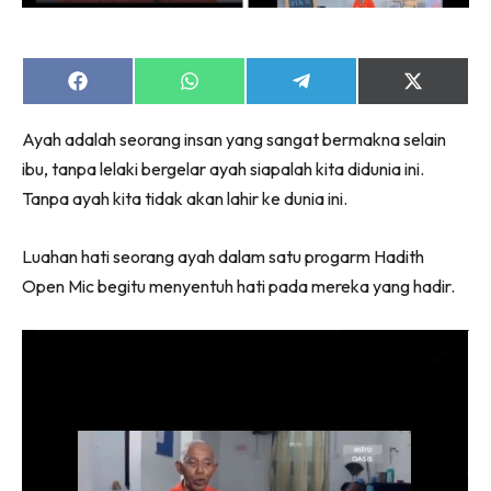
Share
Share
Share
Share
on
on
on
on
Facebook
WhatsApp
Telegram
X
Ayah adalah seorang insan yang sangat bermakna selain
(Twitter)
ibu, tanpa lelaki bergelar ayah siapalah kita didunia ini.
Tanpa ayah kita tidak akan lahir ke dunia ini.
Luahan hati seorang ayah dalam satu progarm Hadith
Open Mic begitu menyentuh hati pada mereka yang hadir.