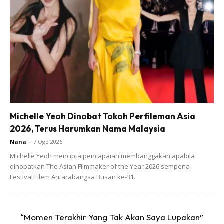
Michelle Yeoh Dinobat Tokoh Perfileman Asia
2026, Terus Harumkan Nama Malaysia
Nana
-
7 Ogo 2026
Anda mungkin berminat dengan
Michelle Yeoh mencipta pencapaian membanggakan apabila
dinobatkan The Asian Filmmaker of the Year 2026 sempena
Festival Filem Antarabangsa Busan ke-31.
“Momen Terakhir Yang Tak Akan Saya Lupakan”