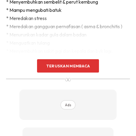
* Menyembuhkan sembelit & perut kembung
* Mampu mengubati batuk
* Meredakan stress
* Meredakan gangguan pernafasan ( asma & bronchitis )
* Menurunkan kadar gula dalam badan
* Menguatkan tulang
* Menyembuhkan sakit gigi dan kepala dan byk lagi.
TERUSKAN MEMBACA
Sila merujuk kepada Mr Gugel utk info selanjutnya.
∞
Ads
Ads