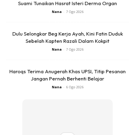
Suami Tunaikan Hasrat Isteri Derma Organ
Nana
-
7 Ogo 2026
SHOPEE MY
SHOPEE MY
Glo Nature Pomegranate
[Bundle of 4] Glo Nature
Dulu Selongkar Beg Kerja Ayah, Kini Fatin Duduk
& Yuzu Lemon Dishwash
Pomegranate & Yuzu
Sebelah Kapten Razali Dalam Kokpit
Liqui...
Lemon ...
Nana
-
7 Ogo 2026
RM6.33
RM25.2
RM6.33
RM25.2
Buy Now
Buy Now
Haroqs Terima Anugerah Khas UPSI, Titip Pesanan
Jangan Pernah Berhenti Belajar
1
/
5
❮
❯
Nana
-
6 Ogo 2026
Ads