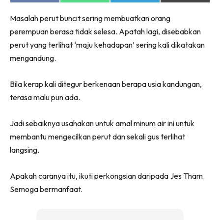
on
on
on
on
Facebook
WhatsApp
Telegram
X
Masalah perut buncit sering membuatkan orang
(Twitter)
perempuan berasa tidak selesa. Apatah lagi, disebabkan
perut yang terlihat ‘maju kehadapan’ sering kali dikatakan
mengandung.
Bila kerap kali ditegur berkenaan berapa usia kandungan,
terasa malu pun ada.
Jadi sebaiknya usahakan untuk amal minum air ini untuk
membantu mengecilkan perut dan sekali gus terlihat
langsing.
Apakah caranya itu, ikuti perkongsian daripada Jes Tham.
Semoga bermanfaat.