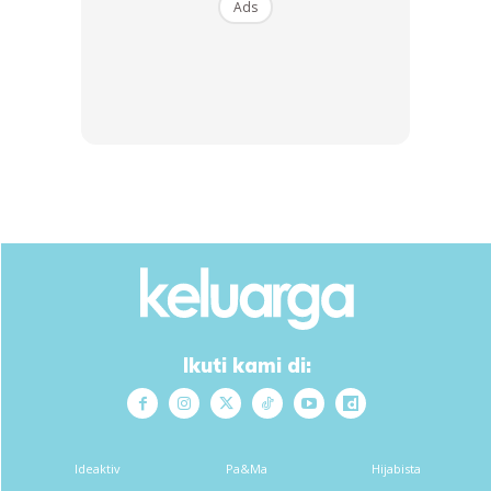
Ads
Ni dia Lemon Biji Selasih kurang manis dan suam suam. Saya
saja nak mix lemon sebab nak habiskan stok lemon di
rumah.
Kepada anda yg nak cuba ni caranya:-
Sediakan segelas air biasa dan masukkan satu sudu makan
biji selasih. Tunggu sampai kembang sepenuhnya. Buat satu
Ikuti kami di:
kali sehari sahaja. Selamat mencuba.
Sumber : Jes Tham
Ideaktiv
Pa&Ma
Hijabista