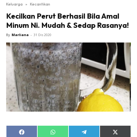
Keluarga
»
Kecantikan
Kecilkan Perut Berhasil Bila Amal
Minum Ni. Mudah & Sedap Rasanya!
By
Marliana
-
31 Dis 2020
Share
Share
Share
Share