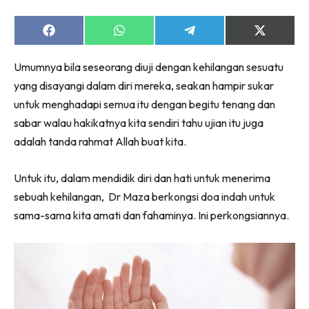
Share
Share
Share
Share
on
on
on
on
Facebook
WhatsApp
Telegram
X
Umumnya bila seseorang diuji dengan kehilangan sesuatu
(Twitter)
yang disayangi dalam diri mereka, seakan hampir sukar
untuk menghadapi semua itu dengan begitu tenang dan
sabar walau hakikatnya kita sendiri tahu ujian itu juga
adalah tanda rahmat Allah buat kita.
Untuk itu, dalam mendidik diri dan hati untuk menerima
sebuah kehilangan, Dr Maza berkongsi doa indah untuk
sama-sama kita amati dan fahaminya. Ini perkongsiannya.