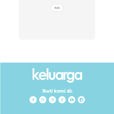
rahmatNYA yang seterus.
Ads
Anda mungkin berminat dengan
SHOPEE MY
SHOPEE MY
CENDAWAN RANGUP BY
[500g – 1kg] Frozen Halal
HERO CHEF
Dimsum / Dimsum Sejuk
B...
Ikuti kami di:
RM14.6
RM24
RM14.6
RM49
Buy Now
Buy Now