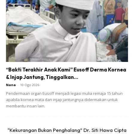
Penyakit apabila lama ia bersarang, kita merasa biasa.
Demikian juga kadang harta ataupun manusia yang boleh
membawa musibah kepada dunia dan akhirat kita apabila
lama kita bersama dan bergaul dengan mereka. Lalu kita
mula selesa dengan keburukannya.
“Bakti Terakhir Anak Kami” Eusoff Derma Kornea
& Injap Jantung, Tinggalkan...
Nana
-
10 Ogo 2026
Ads
Pendermaan organ Eusoff menjadi legasi mulia remaja 15 tahun
apabila kornea mata dan injap jantungnya didermakan untuk
membantu insan lain.
“Kekurangan Bukan Penghalang” Dr. Siti Hawa Cipta