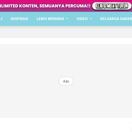
Dapatkan cerita, perkongsian dan info menarik. F
LI
INSPIRASI
LEBIH MENARIK
VIDEO
KELUARGA GADER
Dengan ini saya bersetuju dengan
Terma Penggunaan
dan
P
Langgan Sekarang
Langganan anda telah diterima. Terima kasih!
Ads
Mencari bahagia bersama KELUARGA?
Download dan baca sekarang di
KLIK DI SEENI