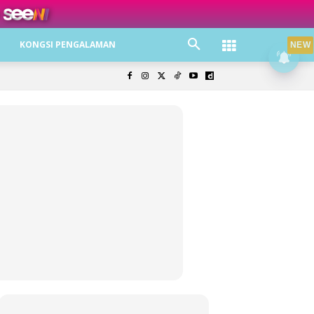
ree jer!
KONGSI PENGALAMAN
NEW
olisi Privasi