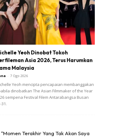
ichelle Yeoh Dinobat Tokoh
erfileman Asia 2026, Terus Harumkan
ama Malaysia
ana
-
7 Ogo 2026
chelle Yeoh mencipta pencapaian membanggakan
abila dinobatkan The Asian Filmmaker of the Year
26 sempena Festival Filem Antarabangsa Busan
-31.
“Momen Terakhir Yang Tak Akan Saya