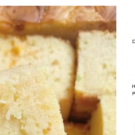
D
H
P