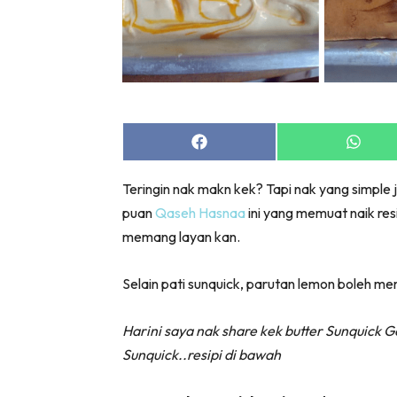
Share
Share
on
on
Facebook
Whats
Teringin nak makn kek? Tapi nak yang simple 
puan
Qaseh Hasnaa
ini yang memuat naik res
memang layan kan.
Selain pati sunquick, parutan lemon boleh 
Harini saya nak share kek butter Sunquick
Sunquick..resipi di bawah