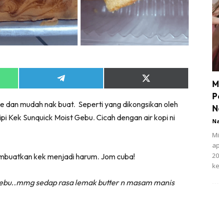
Share
Share
M
on
on
P
App
Telegram
X
je dan mudah nak buat. Seperti yang dikongsikan oleh
(Twitter)
N
ipi Kek Sunquick Moist Gebu. Cicah dengan air kopi ni
N
Mi
ap
20
membuatkan kek menjadi harum. Jom cuba!
ke
 Gebu..mmg sedap rasa lemak butter n masam manis