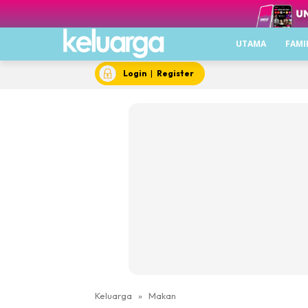
UTAMA
FAMI
Login
|
Register
Keluarga
»
Makan