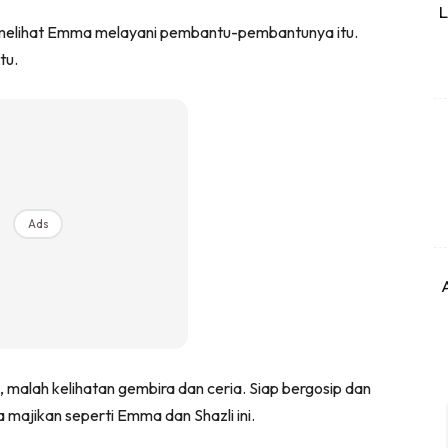
L
 melihat Emma melayani pembantu-pembantunya itu.
tu.
Ads
malah kelihatan gembira dan ceria. Siap bergosip dan
majikan seperti Emma dan Shazli ini.