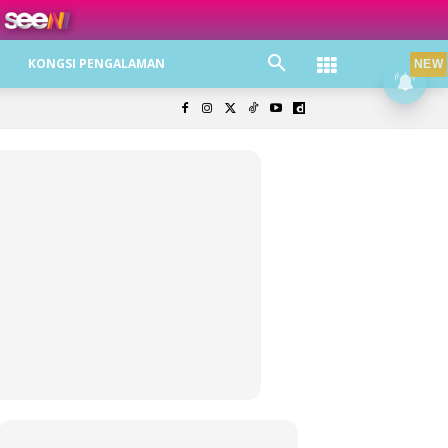
ree jer!
KONGSI PENGALAMAN
NEW
olisi Privasi