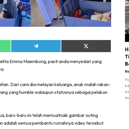
Share
Share
H
on
on
T
App
Telegram
X
n jelita Emma Maembong, pasti anda menyedari yang
(Twitter)
B
ya.
N
Ha
ian. Dari cara dia melayan keluarga, anak malah rakan-
ka
be
g yang humble walaupun statusnya sebagai pelakon
te
, baru-baru ini telah memuatnaik gambar outing
tan adalah semua pembantu rumahnya video tersebut.