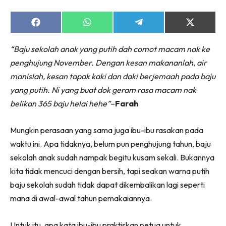
Share
Share
Share
Share
on
on
on
on
Facebook
WhatsApp
Telegram
X
“Baju sekolah anak yang putih dah comot macam nak ke
(Twitter)
penghujung November. Dengan kesan makananlah, air
manislah, kesan tapak kaki dan daki berjemaah pada baju
yang putih. Ni yang buat dok geram rasa macam nak
belikan 365 baju helai hehe”
–
Farah
Mungkin perasaan yang sama juga ibu-ibu rasakan pada
waktu ini. Apa tidaknya, belum pun penghujung tahun, baju
sekolah anak sudah nampak begitu kusam sekali. Bukannya
kita tidak mencuci dengan bersih, tapi seakan warna putih
baju sekolah sudah tidak dapat dikembalikan lagi seperti
mana di awal-awal tahun pemakaiannya.
Untuk itu, apa kata ibu-ibu praktiskan petua untuk