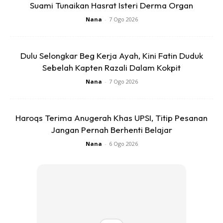
Suami Tunaikan Hasrat Isteri Derma Organ
Nana
-
7 Ogo 2026
Dulu Selongkar Beg Kerja Ayah, Kini Fatin Duduk
2. RENDAM DENGAN AIR SUAM -Rendam baju putih
Sebelah Kapten Razali Dalam Kokpit
dalam air suam, kemudian parutkan sabun mandi dan
Nana
-
7 Ogo 2026
biarkan seketika sebelum dicuci seperti biasa. Kesannya
baju putih menjadi lebih putih bersih!
Haroqs Terima Anugerah Khas UPSI, Titip Pesanan
Anda mungkin berminat dengan
Jangan Pernah Berhenti Belajar
Nana
-
6 Ogo 2026