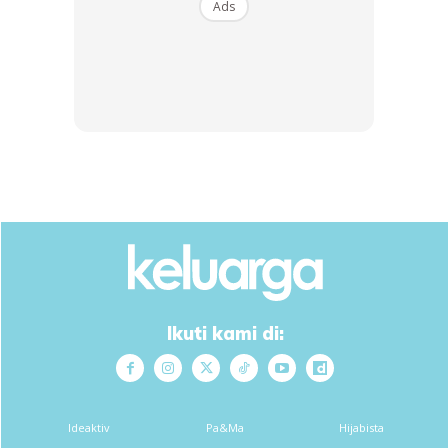
Ads
SHOPEE MY
SHOPEE MY
CENDAWAN RANGUP BY
[500g – 1kg] Frozen Halal
HERO CHEF
Dimsum / Dimsum Sejuk
B...
RM14.6
RM24
RM14.6
RM49
Buy Now
Buy Now
1
/
5
❮
❯
Ikuti kami di:
Ideaktiv
Pa&Ma
Hijabista