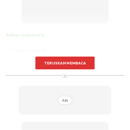
Bahan-bahannya
1/2 cawan cuka putih
20 titis lemon essentil oil
TERUSKAN MEMBACA
Botol spray
∞
Ads
Ads