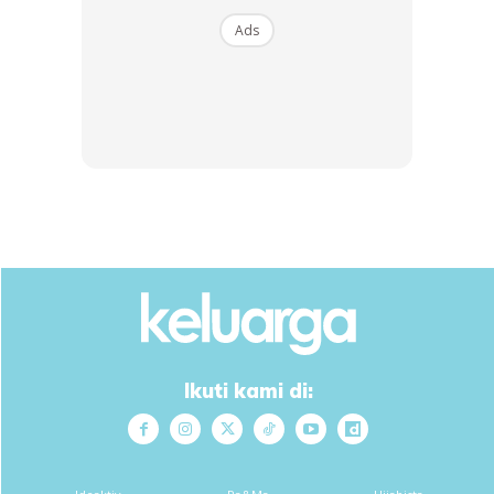
Ads
SHOPEE MY
SHOPEE MY
CENDAWAN RANGUP BY
[500g – 1kg] Frozen Halal
HERO CHEF
Dimsum / Dimsum Sejuk
B...
RM14.6
RM24
RM14.6
RM49
Buy Now
Buy Now
Ikuti kami di:
1
/
5
❮
❯
Bahan-Bahan: