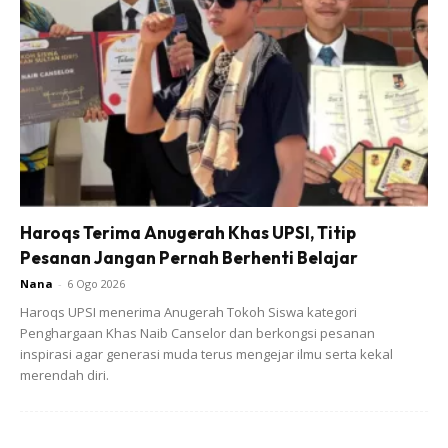
Haroqs Terima Anugerah Khas UPSI, Titip
Pesanan Jangan Pernah Berhenti Belajar
Amal Jus Kunyit Halia
Nana
-
6 Ogo 2026
Selain amalkan dua cara ini, makanan dalaman yang sihat
Haroqs UPSI menerima Anugerah Tokoh Siswa kategori
Penghargaan Khas Naib Canselor dan berkongsi pesanan
juga harus diamalkan semua wanita berkahwin. Katanya
inspirasi agar generasi muda terus mengejar ilmu serta kekal
urat wanita selepas berkahwin berbeza dengan ketika
merendah diri.
masih belum berkahwin.