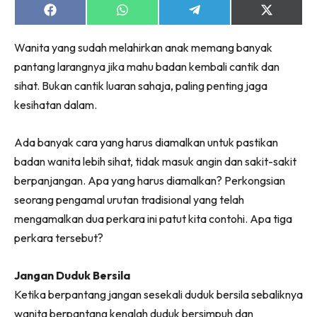
Share
Share
Share
Share
on
on
on
on
Facebook
WhatsApp
Telegram
X
Wanita yang sudah melahirkan anak memang banyak
(Twitter)
pantang larangnya jika mahu badan kembali cantik dan
sihat. Bukan cantik luaran sahaja, paling penting jaga
kesihatan dalam.
Ada banyak cara yang harus diamalkan untuk pastikan
badan wanita lebih sihat, tidak masuk angin dan sakit-sakit
berpanjangan. Apa yang harus diamalkan? Perkongsian
seorang pengamal urutan tradisional yang telah
mengamalkan dua perkara ini patut kita contohi. Apa tiga
perkara tersebut?
Jangan Duduk Bersila
Ketika berpantang jangan sesekali duduk bersila sebaliknya
wanita berpantang kenalah duduk bersimpuh dan