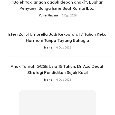
“Boleh tak jangan gaduh depan anak?”, Luahan
Penyanyi Bunga Isme Buat Ramai Ibu...
Yuna Nazwa
-
6 Ogo 2026
Ads
Isteri Zarul Umbrella Jadi Kekuatan, 17 Tahun Kekal
Harmoni Tanpa Tayang Bahagia
Nana
-
6 Ogo 2026
Anak Tamat IGCSE Usia 15 Tahun, Dr Azu Dedah
Ramai wanita ambil mudah masalah ini. Jika tiada kos untuk
Strategi Pendidikan Sejak Kecil
membeli produk di pasaran, hanya amalkan jus rebusan
Nana
-
6 Ogo 2026
kunyit bersama beberapa bahan lain sebagai minuman
wajib. Boleh cuba tiga bahan ini untuk semua wanita.
Anda mungkin berminat dengan