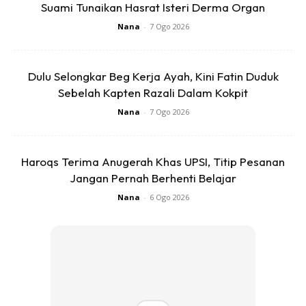
Suami Tunaikan Hasrat Isteri Derma Organ
Nana
-
7 Ogo 2026
Dapatkan cerita, perkongsian dan info menarik. Free jer!
Dulu Selongkar Beg Kerja Ayah, Kini Fatin Duduk
Sebelah Kapten Razali Dalam Kokpit
Nana
-
7 Ogo 2026
Dengan ini saya bersetuju dengan
Terma Penggunaan
dan
Polisi
Privasi
Langgan Sekarang
Haroqs Terima Anugerah Khas UPSI, Titip Pesanan
Jangan Pernah Berhenti Belajar
Nana
-
6 Ogo 2026
Mencari bahagia bersama KELUARGA?
Download dan baca sekarang di
KLIK DI SEENI