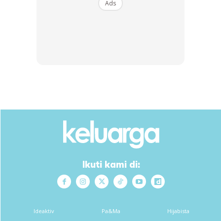
Ads
∞
Nak Murah Rezeki? Jangan Kedekut,
Culas Beri Nafkah Wang Pada Isteri!
By
zira
-
11 Nov 2020
Ikuti kami di:
Ideaktiv
Pa&Ma
Hijabista