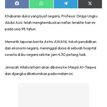
Share
Share
Share
Share
on
on
on
on
Facebook
WhatsApp
Telegram
X
Khabaran duka yang buat negara, Profesor Diraja Ungku
(Twitter)
Abdul Aziz telah menghembuskan nafas terakhir hari ini
pada usia 98 tahun.
Memetik laporan berita Astro AWANI, tokoh pendidikan
dan ekonomi negara, meninggal dunia di sebuah hospital
swasta di ibu negara sekitar jam 4.30 petang tadi.
Jenazah Allahyarham akan dibawa ke Masjid At-Taqwa
dan dijangka dikebumikan pada malam ini.