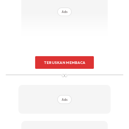
Ads
Menerima gelaran Profesor Diraja Ekonomi pada 1978,
TERUSKAN MEMBACA
Allahyarham adalah individu bertanggungjawab di sebalik
∞
penubuhan Lembaga Urusan tabung dan Angkatan
Koperasi Kebangsaan Malaysia Berhad (ANGKASA).
Ads