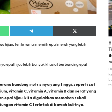
Share
Share
on
on
App
Telegram
X
H
tau hijau, tentu ramai memilih epal merah yang lebih
(Twitter)
T
B
N
ya epal hijau lebih banyak khasiat berbanding epal
Ha
ka
be
erana kandungi nutrisinya yang tinggi, seperti zat
te
ium, vitamin C, vitamin A, vitamin B dan serat yang
an epal hijau, kita digalakkan memakan sekali
ungan vitamin C terletak di bawah kulitnya.