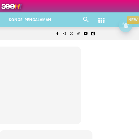
ree jer!
KONGSI PENGALAMAN
NEW
olisi Privasi