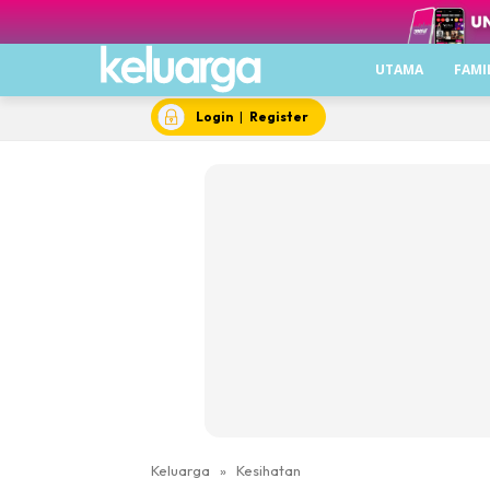
UTAMA
FAMI
Login
|
Register
Keluarga
»
Kesihatan