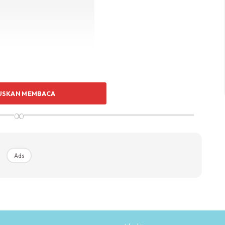
erah atau epal hijau, jangan sesekali buang kulitnya.
USKAN MEMBACA
an pastikan tiada sebarang wax atau bahan kimia pada
∞
vitamin dan mineral yang dapat membina dan
ti :
Ads
l dalam dinding salur darah dan mengurangkan
gsi paru-paru.
 pada mineral pada tulang.