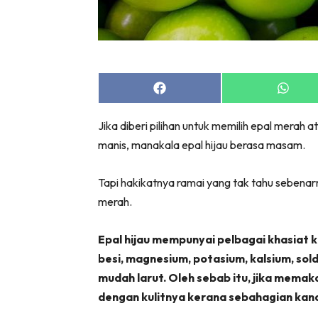
Share
Share
on
on
Facebook
Whats
Jika diberi pilihan untuk memilih epal merah a
manis, manakala epal hijau berasa masam.
Tapi hakikatnya ramai yang tak tahu sebenarn
merah.
Epal hijau mempunyai pelbagai khasiat k
besi, magnesium, potasium, kalsium, sold
mudah larut. Oleh sebab itu, jika memak
dengan kulitnya kerana sebahagian kand