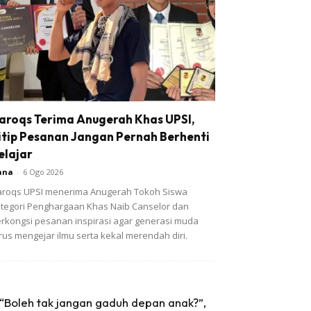
aroqs Terima Anugerah Khas UPSI,
itip Pesanan Jangan Pernah Berhenti
elajar
ana
-
6 Ogo 2026
roqs UPSI menerima Anugerah Tokoh Siswa
tegori Penghargaan Khas Naib Canselor dan
rkongsi pesanan inspirasi agar generasi muda
rus mengejar ilmu serta kekal merendah diri.
“Boleh tak jangan gaduh depan anak?”,