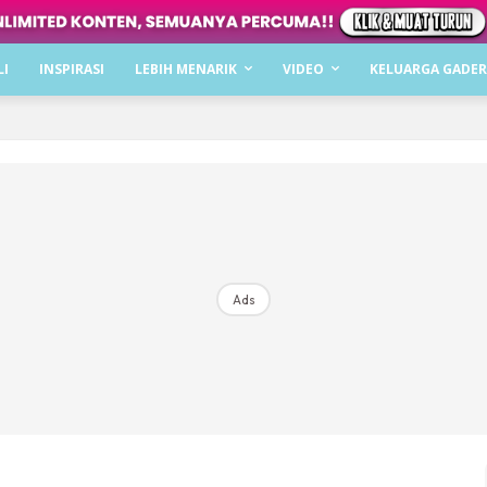
Dapatkan cerita, perkongsian dan info menarik. F
LI
INSPIRASI
LEBIH MENARIK
VIDEO
KELUARGA GADER
Dengan ini saya bersetuju dengan
Terma Penggunaan
dan
P
Langgan Sekarang
Langganan anda telah diterima. Terima kasih!
Ads
Mencari bahagia bersama KELUARGA?
Download dan baca sekarang di
KLIK DI SEENI