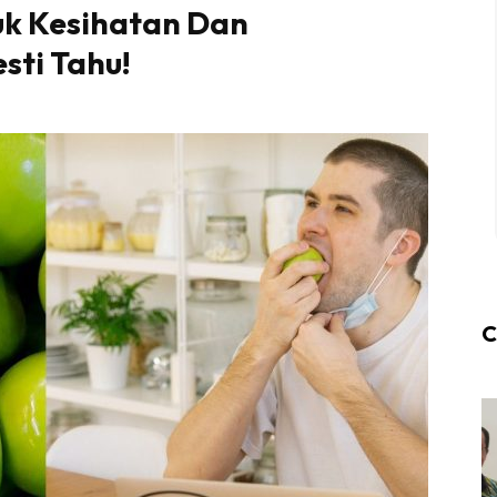
uk Kesihatan Dan
sti Tahu!
C