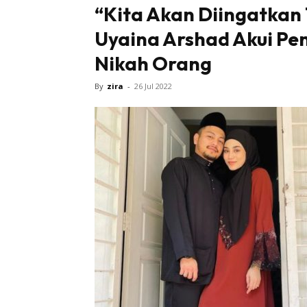
“Kita Akan Diingatka
Uyaina Arshad Akui Pent
Nikah Orang
By
zira
-
26 Jul 2022