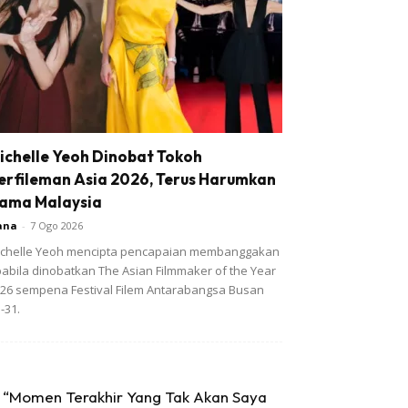
ichelle Yeoh Dinobat Tokoh
erfileman Asia 2026, Terus Harumkan
ama Malaysia
ana
-
7 Ogo 2026
chelle Yeoh mencipta pencapaian membanggakan
abila dinobatkan The Asian Filmmaker of the Year
26 sempena Festival Filem Antarabangsa Busan
-31.
“Momen Terakhir Yang Tak Akan Saya