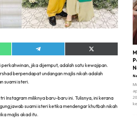
Share
Share
M
on
on
P
App
Telegram
X
i perkahwinan, jika dijemput, adalah satu kewajipan.
(Twitter)
N
rshad berpendapat undangan majlis nikah adalah
N
 suami isteri.
Mi
ap
20
ri Instagram miliknya baru-baru ini. Tulisnya, ini kerana
ke
gungjawab suami isteri ketika mendengar khutbah nikah
ka majlis akad itu.