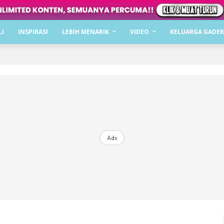
Dapatkan cerita, perkongsian dan info menarik. F
LI
INSPIRASI
LEBIH MENARIK
VIDEO
KELUARGA GADER
Dengan ini saya bersetuju dengan
Terma Penggunaan
dan
P
Langgan Sekarang
Langganan anda telah diterima. Terima kasih!
Ads
Mencari bahagia bersama KELUARGA?
Download dan baca sekarang di
KLIK DI SEENI