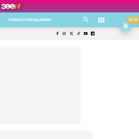
ree jer!
KONGSI PENGALAMAN
NEW
olisi Privasi