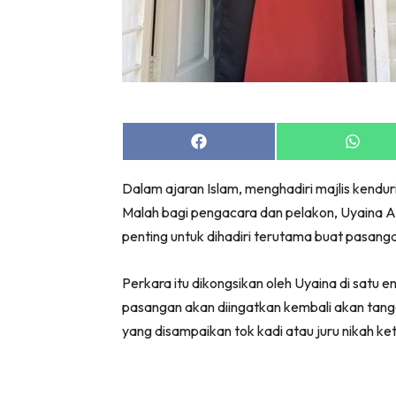
Share
Share
on
on
Facebook
Whats
Dalam ajaran Islam, menghadiri majlis kendur
Malah bagi pengacara dan pelakon, Uyaina A
penting untuk dihadiri terutama buat pasangan
Perkara itu dikongsikan oleh Uyaina di satu ent
pasangan akan diingatkan kembali akan tang
yang disampaikan tok kadi atau juru nikah keti