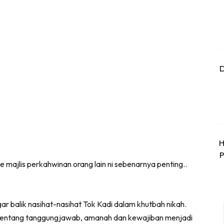
D
H
P
 majlis perkahwinan orang lain ni sebenarnya penting..
ngar balik nasihat-nasihat Tok Kadi dalam khutbah nikah.
an tentang tanggungjawab, amanah dan kewajiban menjadi