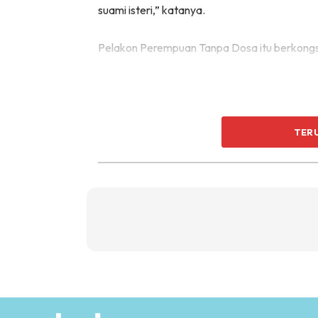
suami isteri,” katanya.
Pelakon Perempuan Tanpa Dosa itu berkongsi
TER
Menerusi hantaran yang sama dia memuat naik
Syahiran ketika menghadiri sebuah majlis pe