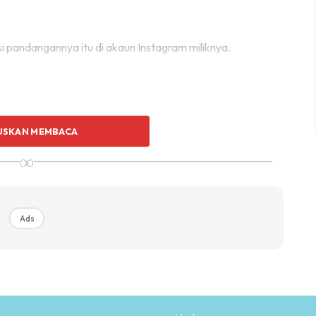
 pandangannya itu di akaun Instagram miliknya.
USKAN MEMBACA
∞
Ads
Ads
 fotonya yang kini sarat hamil bersama suaminya, Raja
rkahwinan.