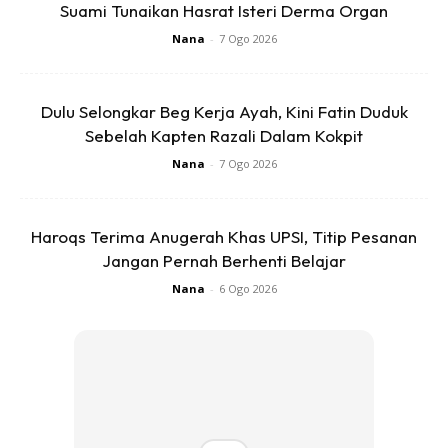
Suami Tunaikan Hasrat Isteri Derma Organ
Nana
-
7 Ogo 2026
Dulu Selongkar Beg Kerja Ayah, Kini Fatin Duduk
Sebelah Kapten Razali Dalam Kokpit
Nana
-
7 Ogo 2026
Anda mungkin berminat dengan
Haroqs Terima Anugerah Khas UPSI, Titip Pesanan
Jangan Pernah Berhenti Belajar
Nana
-
6 Ogo 2026
SHOPEE MY
SHOPEE MY
CENDAWAN RANGUP BY
[500g – 1kg] Frozen Halal
HERO CHEF
Dimsum / Dimsum Sejuk