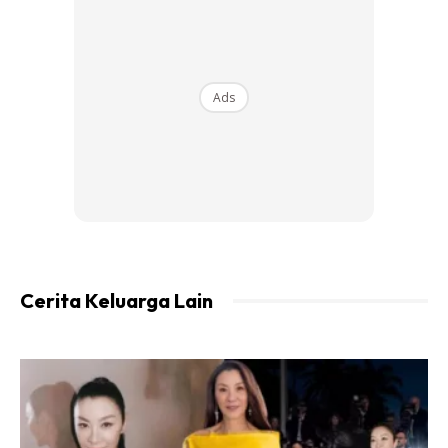
Ads
Ads
Berapa ramai yang mendirikan rumahtangga tapi masih
tidak melaksanakan kewajipan dan tanggungjawabnya?
Ramai…
Cerita Keluarga Lain
Sebab tu kita ni suami isteri akhir zaman…sebab
pengetahuan agama kita tu kurang dan cetek…suami gagal
mendidik isteri dan isteri tidak mampu lagi bertahan dengan
suami…