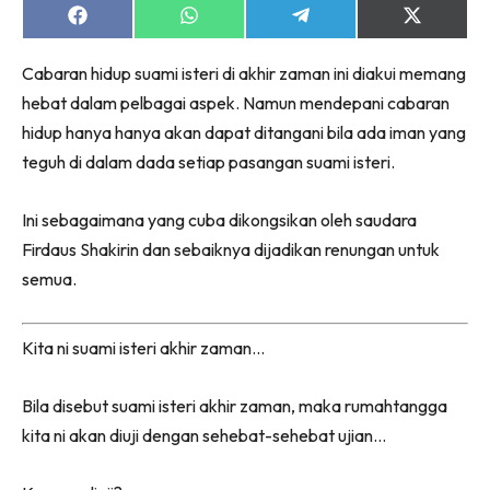
Share
Share
Share
Share
on
on
on
on
Facebook
WhatsApp
Telegram
X
Cabaran hidup suami isteri di akhir zaman ini diakui memang
(Twitter)
hebat dalam pelbagai aspek. Namun mendepani cabaran
hidup hanya hanya akan dapat ditangani bila ada iman yang
teguh di dalam dada setiap pasangan suami isteri.
Ini sebagaimana yang cuba dikongsikan oleh saudara
Firdaus Shakirin dan sebaiknya dijadikan renungan untuk
semua.
Kita ni suami isteri akhir zaman…
Bila disebut suami isteri akhir zaman, maka rumahtangga
kita ni akan diuji dengan sehebat-sehebat ujian…