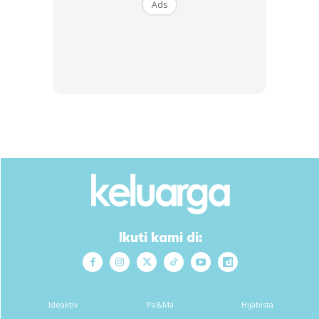
Ads
B...
RM14.6
RM24
RM14.6
RM49
Buy Now
Buy Now
1
/
5
❮
❯
Iman yang kuat akan menjadikan sesebuah rumahtangga
itu bahagia kerana dia tahu apa yang dia perlu buat sebagai
seorang suami dan juga sebagai seorang isteri…
pengetahuan dalam ilmu agama yang akan menjadikan kita
seorang suami yang soleh dan seorang isteri yang solehah…
Ikuti kami di:
Iman akan membezakan baik buruk setiap tindakan dan
perbuatan…iman akan menjadi benteng yang menghalang
diri kita dari buat dosa…
Ideaktiv
Pa&Ma
Hijabista