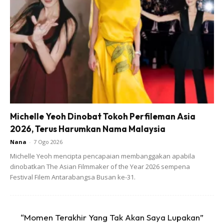
Tanya diri kita sendiri, tahap mana keimanan kita? Banyak?
Sederhana? Sedikit?
Ads
Michelle Yeoh Dinobat Tokoh Perfileman Asia
2026, Terus Harumkan Nama Malaysia
Nana
-
7 Ogo 2026
Michelle Yeoh mencipta pencapaian membanggakan apabila
dinobatkan The Asian Filmmaker of the Year 2026 sempena
Festival Filem Antarabangsa Busan ke-31.
“Momen Terakhir Yang Tak Akan Saya Lupakan”