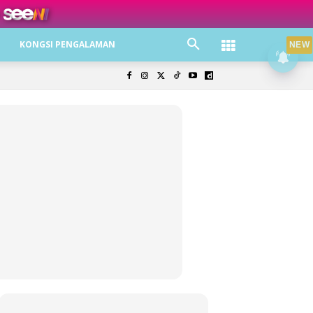
ree jer!
KONGSI PENGALAMAN
NEW
olisi Privasi