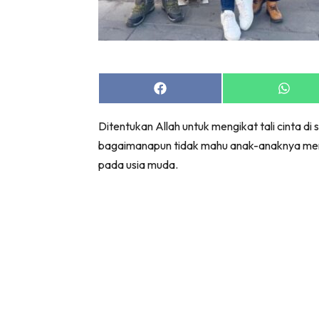
Share
Share
on
on
Facebook
Whats
Ditentukan Allah untuk mengikat tali cinta d
bagaimanapun tidak mahu anak-anaknya meng
pada usia muda.