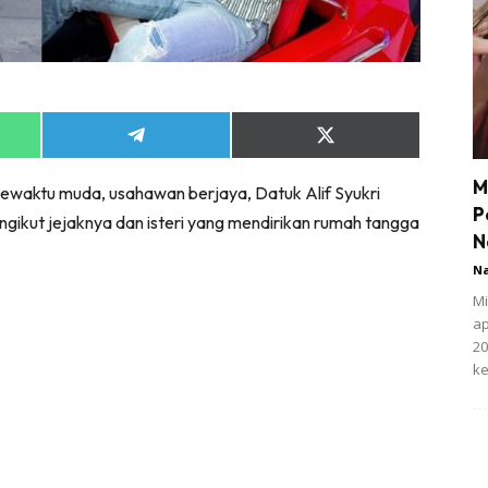
Share
Share
on
on
App
Telegram
X
M
i sewaktu muda, usahawan berjaya, Datuk Alif Syukri
(Twitter)
P
ikut jejaknya dan isteri yang mendirikan rumah tangga
N
N
Mi
ap
20
ke