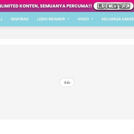
Dapatkan cerita, perkongsian dan info menarik. F
LI
INSPIRASI
LEBIH MENARIK
VIDEO
KELUARGA GADER
Dengan ini saya bersetuju dengan
Terma Penggunaan
dan
P
Langgan Sekarang
Langganan anda telah diterima. Terima kasih!
Ads
Mencari bahagia bersama KELUARGA?
Download dan baca sekarang di
KLIK DI SEENI