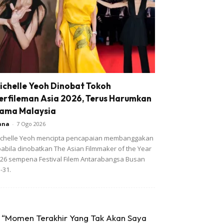
ichelle Yeoh Dinobat Tokoh
erfileman Asia 2026, Terus Harumkan
ama Malaysia
ana
-
7 Ogo 2026
chelle Yeoh mencipta pencapaian membanggakan
abila dinobatkan The Asian Filmmaker of the Year
26 sempena Festival Filem Antarabangsa Busan
-31.
“Momen Terakhir Yang Tak Akan Saya