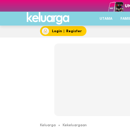
UTAMA
FAMI
Login
|
Register
Keluarga
»
Kekeluargaan