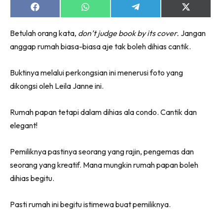
Share
Share
Share
Share
on
on
on
on
Facebook
WhatsApp
Telegram
X
Betulah orang kata,
don’t judge book by its cover.
Jangan
(Twitter)
anggap rumah biasa-biasa aje tak boleh dihias cantik.
Buktinya melalui perkongsian ini menerusi foto yang
dikongsi oleh Leila Janne ini.
Rumah papan tetapi dalam dihias ala condo. Cantik dan
elegant!
Pemiliknya pastinya seorang yang rajin, pengemas dan
seorang yang kreatif. Mana mungkin rumah papan boleh
dihias begitu.
Pasti rumah ini begitu istimewa buat pemiliknya.