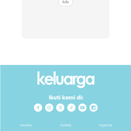
Ads
Ikuti kami di:
Ideaktiv
Pa&Ma
Hijabista