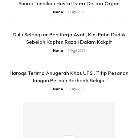
Suami Tunaikan Hasrat Isteri Derma Organ
Hakikatnya
, nanas adalah buah yang elok dimakan kerana
Nana
-
7 Ogo 2026
ia kaya dengan vitamin C, anti-oksida dan berserat tinggi.
Dulu Selongkar Beg Kerja Ayah, Kini Fatin Duduk
Sebelah Kapten Razali Dalam Kokpit
Nana
-
7 Ogo 2026
Ads
Haroqs Terima Anugerah Khas UPSI, Titip Pesanan
Jangan Pernah Berhenti Belajar
Nana
-
6 Ogo 2026
Nanas lebih berkesan membunuh sel kanser daripada
ubat kimoterapi?