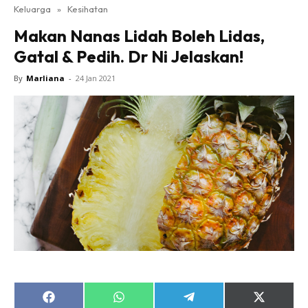
Keluarga
»
Kesihatan
Makan Nanas Lidah Boleh Lidas,
Gatal & Pedih. Dr Ni Jelaskan!
By
Marliana
-
24 Jan 2021
Share
Share
Share
Share