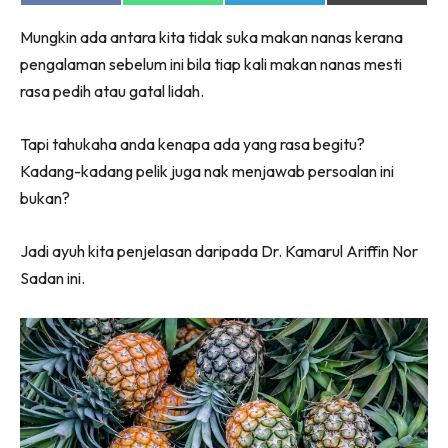
on
on
on
on
Facebook
WhatsApp
Telegram
X
Mungkin ada antara kita tidak suka makan nanas kerana
(Twitter)
pengalaman sebelum ini bila tiap kali makan nanas mesti
rasa pedih atau gatal lidah.
Tapi tahukaha anda kenapa ada yang rasa begitu?
Kadang-kadang pelik juga nak menjawab persoalan ini
bukan?
Jadi ayuh kita penjelasan daripada Dr. Kamarul Ariffin Nor
Sadan ini.