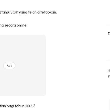
tahui SOP yang telah ditetapkan.
g secara online.
D
Ads
H
P
tian bagi tahun 2022!