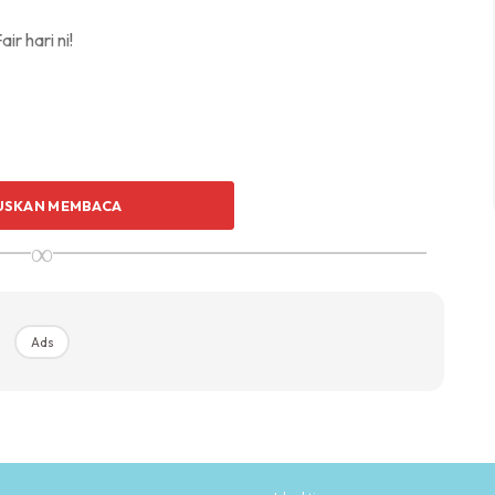
r hari ni!
USKAN MEMBACA
∞
Ads
Ads