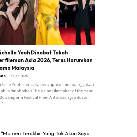
ichelle Yeoh Dinobat Tokoh
erfileman Asia 2026, Terus Harumkan
ama Malaysia
ana
-
7 Ogo 2026
chelle Yeoh mencipta pencapaian membanggakan
abila dinobatkan The Asian Filmmaker of the Year
26 sempena Festival Filem Antarabangsa Busan
-31.
“Momen Terakhir Yang Tak Akan Saya