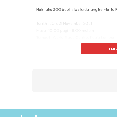
Nak tahu 300 booth tu sila datang ke Matta Fai
Tarikh : 20 & 21 November 2021
Masa : 10.00 pagi – 8.00 malam
Tempat : World Trade Centre, Kuala Lumpur
TER