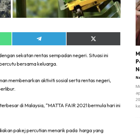
Share
Share
on
on
App
Telegram
X
M
ngan sekatan rentas sempadan negeri. Situasi ini
(Twitter)
P
ercutu bersama keluarga.
N
N
 membenarkan aktiviti sosial serta rentas negeri,
Mi
rlibur.
ap
20
erbesar di Malaysia, “MATTA FAIR 2021 bermula hari ini
ke
iakan pakej percutian menarik pada harga yang