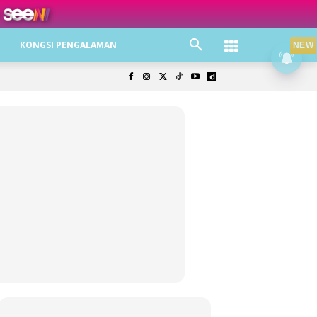
ree jer!
KONGSI PENGALAMAN
NEW
olisi Privasi