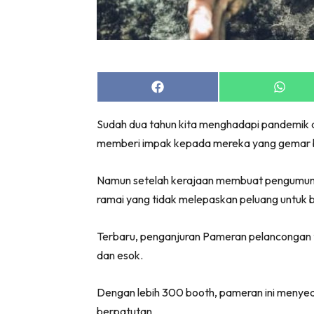
Share
Share
on
on
Facebook
Whats
Sudah dua tahun kita menghadapi pandemik de
memberi impak kepada mereka yang gemar b
Namun setelah kerajaan membuat pengumuman
ramai yang tidak melepaskan peluang untuk be
Terbaru, penganjuran Pameran pelancongan t
dan esok.
Dengan lebih 300 booth, pameran ini menyed
berpatutan