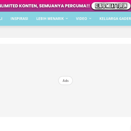
Dapatkan cerita, perkongsian dan info menarik. F
LI
INSPIRASI
LEBIH MENARIK
VIDEO
KELUARGA GADER
Dengan ini saya bersetuju dengan
Terma Penggunaan
dan
P
Langgan Sekarang
Langganan anda telah diterima. Terima kasih!
Ads
Mencari bahagia bersama KELUARGA?
Download dan baca sekarang di
KLIK DI SEENI