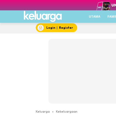
UTAMA
FAMI
Login
|
Register
Keluarga
»
Kekeluargaan