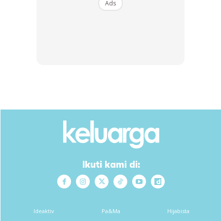
Sabariah, Wakil Kedutaan Malaysia; Encik Jeffri dan Dr
Ads
Shafie.
Kami sangat terhutang budi dengan kalian semua!
Ikuti kami di:
Ideaktiv
Pa&Ma
Hijabista