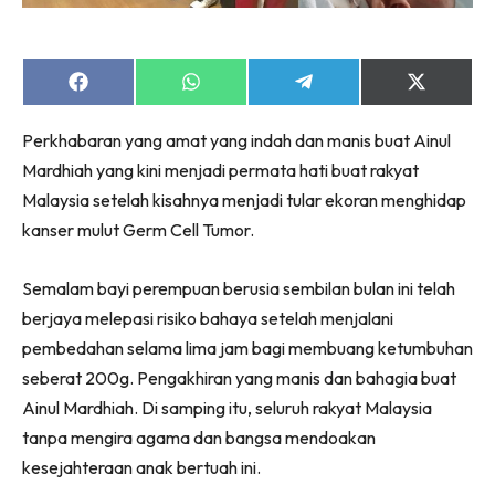
Share
Share
Share
Share
on
on
on
on
Facebook
WhatsApp
Telegram
X
Perkhabaran yang amat yang indah dan manis buat Ainul
(Twitter)
Mardhiah yang kini menjadi permata hati buat rakyat
Malaysia setelah kisahnya menjadi tular ekoran menghidap
kanser mulut Germ Cell Tumor.
Semalam bayi perempuan berusia sembilan bulan ini telah
berjaya melepasi risiko bahaya setelah menjalani
pembedahan selama lima jam bagi membuang ketumbuhan
seberat 200g. Pengakhiran yang manis dan bahagia buat
Ainul Mardhiah. Di samping itu, seluruh rakyat Malaysia
tanpa mengira agama dan bangsa mendoakan
kesejahteraan anak bertuah ini.