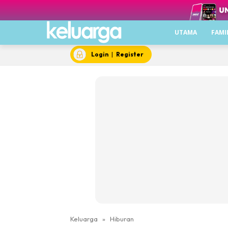
UTAMA
FAMI
Login
|
Register
Keluarga
»
Hiburan