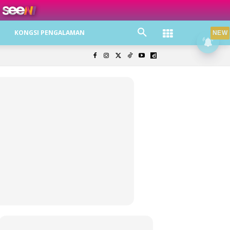
ree jer!
KONGSI PENGALAMAN
NEW
olisi Privasi