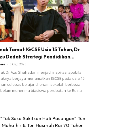
nak Tamat IGCSE Usia 15 Tahun, Dr
zu Dedah Strategi Pendidikan...
ana
-
6 Ogo 2026
ak Dr Azu Shahadan menjadi inspirasi apabila
aknya berjaya menamatkan IGCSE pada usia 15
hun selepas belajar di enam sekolah berbeza
belum menerima biasiswa perubatan ke Rusia.
“Tak Suka Sakitkan Hati Pasangan” Tun
Mahathir & Tun Hasmah Rai 70 Tahun