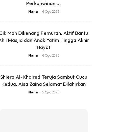
Perkahwinan,...
Nana
-
6 Ogo 2026
Cik Man Dikenang Pemurah, Aktif Bantu
Ahli Masjid dan Anak Yatim Hingga Akhir
Hayat
Nana
-
6 Ogo 2026
Shiera Al-Khaired Teruja Sambut Cucu
Kedua, Aisa Zaina Selamat Dilahirkan
Nana
-
5 Ogo 2026