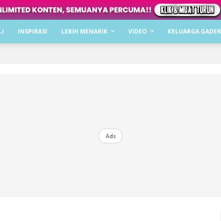
Dapatkan cerita, perkongsian dan info menarik. F
LI
INSPIRASI
LEBIH MENARIK
VIDEO
KELUARGA GADER
Dengan ini saya bersetuju dengan
Terma Penggunaan
dan
P
Langgan Sekarang
Langganan anda telah diterima. Terima kasih!
Ads
Mencari bahagia bersama KELUARGA?
Download dan baca sekarang di
KLIK DI SEENI