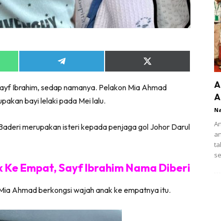
Share
Share
on
on
App
Telegram
X
A
Sayf Ibrahim, sedap namanya. Pelakon Mia Ahmad
(Twitter)
A
kan bayi lelaki pada Mei lalu.
N
An
deri merupakan isteri kepada penjaga gol Johor Darul
an
ta
se
 Ke Empat, Sayf Ibrahim Nama Diberi
Mia Ahmad berkongsi wajah anak ke empatnya itu.