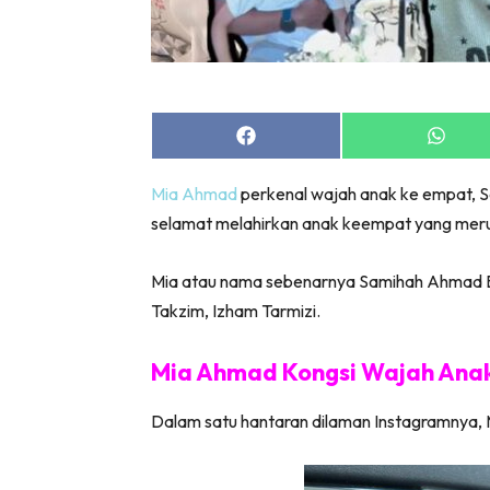
Share
Share
on
on
Facebook
Whats
Mia Ahmad
perkenal wajah anak ke empat, 
selamat melahirkan anak keempat yang merupa
Mia atau nama sebenarnya Samihah Ahmad Ba
Takzim, Izham Tarmizi.
Mia Ahmad Kongsi Wajah Anak
Dalam satu hantaran dilaman Instagramnya, 