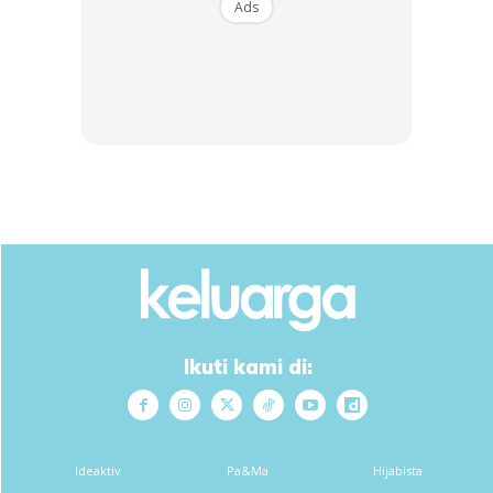
Ads
Mudah berasa letih
Bagaimana nak periksa?
Boleh ke mana mana klinik/hospital/lab untuk
pengambilan darah. Puasa dahulu ya, meaning that
malam sebelum pergi buat test tu, lepas pukul 10 malam,
tak perlu makan apa apa dah, air masak boleh minum,
pagi tu boleh terus pergi periksa darah.
InshaAllah kita semua boleh sihat dan comel🤙🏻
Dr. Erna Nadia
Kita adalah apa yang kita makan. Gitu.
Ikuti kami di:
Sumber:
Erna Nadia
Ideaktiv
Pa&Ma
Hijabista