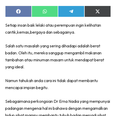
Share
Share
Share
Share
on
on
on
on
Facebook
WhatsApp
Telegram
X
Setiap insan baik lelaki atau perempuan ingin kelihatan
(Twitter)
cantik,kemas,bergaya dan sebagainya.
Salah satu masalah yang sering dihadapi adalah berat
badan. Oleh itu, mereka sanggup mengambil makanan
tambahan atau minuman masam untuk mendapat berat
yang ideal.
Namun tahukah anda cara ini tidak dapat membantu
mencapai impian begitu.
Sebagaimana perkongsian Dr Erna Nadia yang mempunyai
padangan mengenai hal ini bahawa dengan mengamalkan
hidup sihat mampu membantu tubuh badan menjadi sihat.