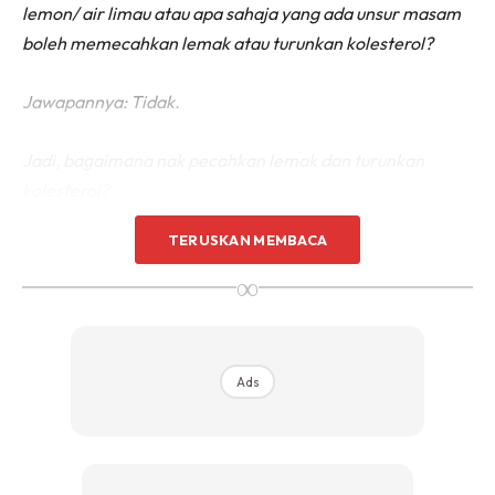
lemon/ air limau atau apa sahaja yang ada unsur masam
boleh memecahkan lemak atau turunkan kolesterol?
Jawapannya: Tidak.
Jadi, bagaimana nak pecahkan lemak dan turunkan
kolesterol?
Jawapannya: Kena jaga makan dan bersenam.
TERUSKAN MEMBACA
∞
Ads
Ads