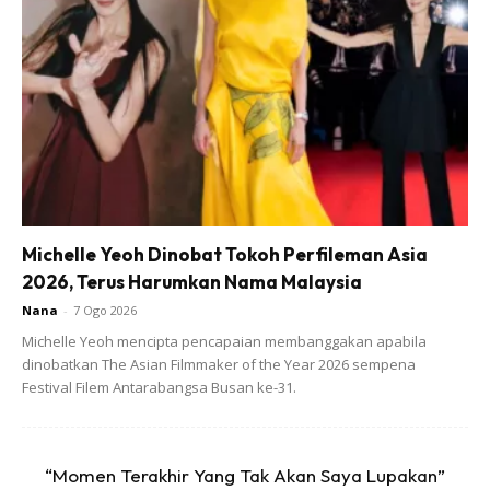
Ads
Michelle Yeoh Dinobat Tokoh Perfileman Asia
Apakah tanda tanda kolesterol tinggi?
2026, Terus Harumkan Nama Malaysia
Nana
-
7 Ogo 2026
Anda mungkin berminat dengan
Michelle Yeoh mencipta pencapaian membanggakan apabila
dinobatkan The Asian Filmmaker of the Year 2026 sempena
Festival Filem Antarabangsa Busan ke-31.
“Momen Terakhir Yang Tak Akan Saya Lupakan”