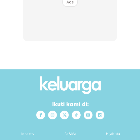
Ads
Sementara tu, kacau telur dengan santan cair hingga
sebati. Barulah tuangkan dalam periuk tadi dan kacau
hingga mendidih untuk beberapa minit. Tutup api,keluarkan
daun pandan dan tapiskan dalam bekas. Sejukkan di luar
dan bila dah tak panas, barulah masukkan ke dalam peti
sejuk dan sejukkan lagi untuk 2-3 jam.
Anda mungkin berminat dengan
Ikuti kami di:
Ideaktiv
Pa&Ma
Hijabista
SHOPEE MY
SHOPEE MY