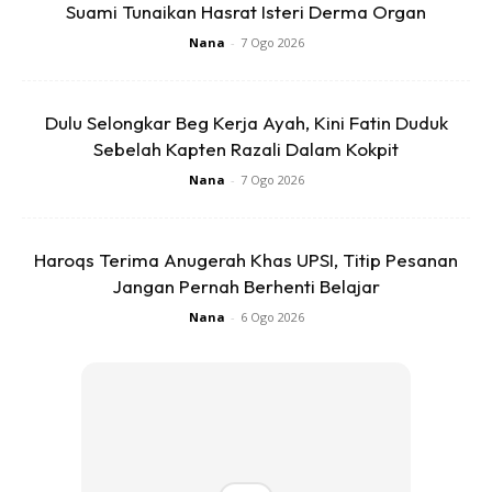
Suami Tunaikan Hasrat Isteri Derma Organ
Nana
-
7 Ogo 2026
#1: Basuh bersih agar-agar bertali dan ketepikan.Didihkan
air kosong sahaja dan bila mendidih, masukkan agar-agar
dan kacau sebati hingga larut. Barulah tambahkan
Dulu Selongkar Beg Kerja Ayah, Kini Fatin Duduk
gula,daun pandan, perasa pandan, pewarna hijau, santan
Sebelah Kapten Razali Dalam Kokpit
pekat .Masak hingga bahan sebati.
Nana
-
7 Ogo 2026
Haroqs Terima Anugerah Khas UPSI, Titip Pesanan
Jangan Pernah Berhenti Belajar
Nana
-
6 Ogo 2026
Ads