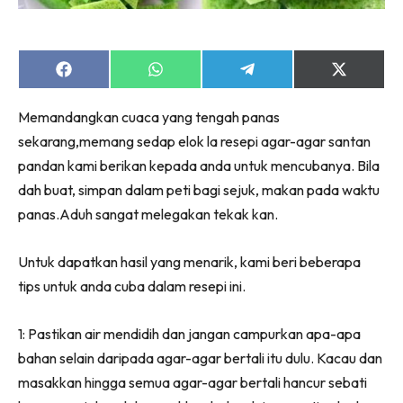
Share
Share
Share
Share
on
on
on
on
Facebook
WhatsApp
Telegram
X
Memandangkan cuaca yang tengah panas
(Twitter)
sekarang,memang sedap elok la resepi agar-agar santan
pandan kami berikan kepada anda untuk mencubanya. Bila
dah buat, simpan dalam peti bagi sejuk, makan pada waktu
panas.Aduh sangat melegakan tekak kan.
Untuk dapatkan hasil yang menarik, kami beri beberapa
tips untuk anda cuba dalam resepi ini.
1: Pastikan air mendidih dan jangan campurkan apa-apa
bahan selain daripada agar-agar bertali itu dulu. Kacau dan
masakkan hingga semua agar-agar bertali hancur sebati