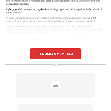
TERUSKAN MEMBACA
∞
Ads
Mungkin ramai yang tidak tahu selain kacang morungai ini,