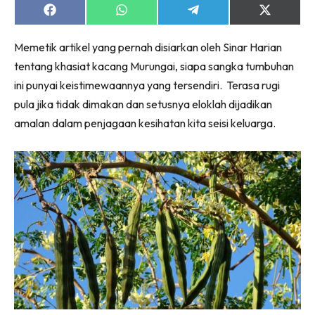
Share
Share
Share
Share
on
on
on
on
Facebook
WhatsApp
Telegram
X
Memetik artikel yang pernah disiarkan oleh Sinar Harian
(Twitter)
tentang khasiat kacang Murungai, siapa sangka tumbuhan
ini punyai keistimewaannya yang tersendiri. Terasa rugi
pula jika tidak dimakan dan setusnya eloklah dijadikan
amalan dalam penjagaan kesihatan kita seisi keluarga.