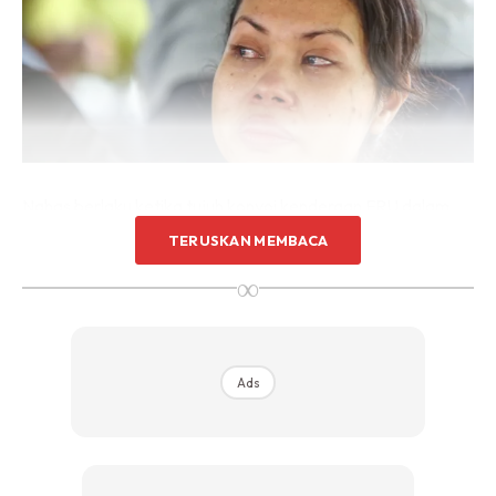
Nahas berlaku ketika tujuh konvoi kenderaan FRU dalam
perjalanan pulang ke Ipoh setelah selesai penugasan
TERUSKAN MEMBACA
perayaan Chitra Pournami di daerah Hilir Perak.
∞
Ads
Ads