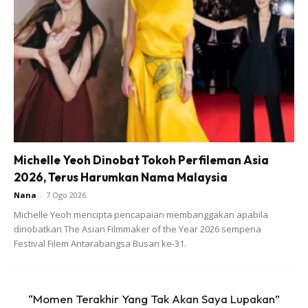
Ads
Michelle Yeoh Dinobat Tokoh Perfileman Asia
2026, Terus Harumkan Nama Malaysia
Sumber:
Kosmo online
Nana
-
7 Ogo 2026
Michelle Yeoh mencipta pencapaian membanggakan apabila
Baca artikel lain juga:
Suami Gembira Dapat Anak
dinobatkan The Asian Filmmaker of the Year 2026 sempena
Perempuan Lepas 10 Tahun Menanti Kini Dia Sudah
Festival Filem Antarabangsa Busan ke-31.
Tiada Isteri Koperal Amiruddin Zabri
“Momen Terakhir Yang Tak Akan Saya Lupakan”