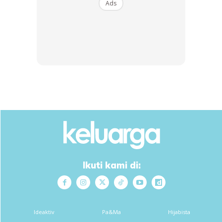
Ads
SHOPEE MY
SHOPEE MY
6 Grids Refrigerator Food
Scentify Fabric Perfume
Vegetable Fruit Storage
Sparkling Fruite 370ml |
Box/ ...
2X Lon...
RM3.95
RM9.5
RM14.84
RM9.5
Buy Now
Buy Now
Ikuti kami di:
1
/
5
❮
❯
Dapatkan perkongsian lebih menarik dari Tik Tok Keluarga
Ideaktiv
Pa&Ma
Hijabista
@keluarga.my