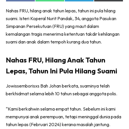
on
on
on
on
Facebook
WhatsApp
Telegram
X
Nahas FRU, hilang anak tahun lepas, tahun ini pula hilang
(Twitter)
suami. Isteri Koperal Nurit Pandak, 34, anggota Pasukan
Simpanan Persekutuan (FRU) yang maut dalam
kemalangan tragis menerima ketentuan takdir kehilangan
suami dan anak dalam tempoh kurang dua tahun.
Nahas FRU, Hilang Anak Tahun
Lepas, Tahun Ini Pula Hilang Suami
Jowissemborisxs Bah Johan berkata, suaminya telah
berkhidmat selama lebih 10 tahun sebagai anggota polis.
“Kami berkahwin selama empat tahun. Sebelum ini kami
mempunyai anak perempuan, tetapi meninggal dunia pada
tahun lepas (Februari 2024) kerana masalah jantung.