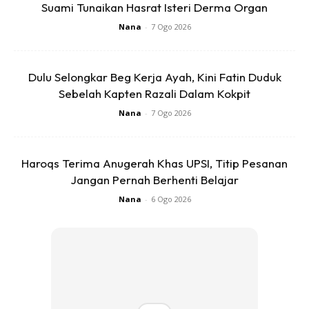
Suami Tunaikan Hasrat Isteri Derma Organ
Nana
-
7 Ogo 2026
Dulu Selongkar Beg Kerja Ayah, Kini Fatin Duduk
Sebelah Kapten Razali Dalam Kokpit
Ads
Nana
-
7 Ogo 2026
Haroqs Terima Anugerah Khas UPSI, Titip Pesanan
Jangan Pernah Berhenti Belajar
Nana
-
6 Ogo 2026
Nak macam-macam info? Klik
channel Telegram
KELUARGA
atau join
keluargagader club
Anda mungkin berminat dengan