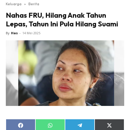
Keluarga
»
Berita
Nahas FRU, Hilang Anak Tahun
Lepas, Tahun Ini Pula Hilang Suami
By
Has
-
14 Mei 2025
Share
Share
Share
Share