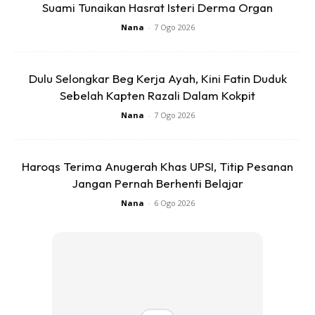
Suami Tunaikan Hasrat Isteri Derma Organ
tidak bawa laju seperti yang dikatakan. Saya sendiri kenal
Nana
-
7 Ogo 2026
laluan ini dan tahu ia berbahaya terutama ketika menurun
bukit,” tambahnya.
Dulu Selongkar Beg Kerja Ayah, Kini Fatin Duduk
Beliau juga berkata bahawa selepas bas terbalik, dia
Sebelah Kapten Razali Dalam Kokpit
pengsan seketika. Namun selepas tersedar, dia merangkak
Nana
-
7 Ogo 2026
keluar melalui cermin hadapan yang pecah dan menjerit
meminta para pelajar menyelamatkan diri melalui laluan
sama.
Haroqs Terima Anugerah Khas UPSI, Titip Pesanan
Jangan Pernah Berhenti Belajar
Nana
-
6 Ogo 2026
Ads