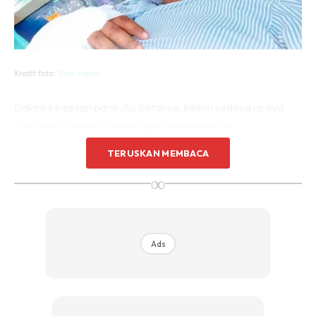
Kredit foto:
Sinar Harian
Dalam keadaan panik itu, katanya, beliau sedaya upaya
mengelak daripada melanggar kenderaan lain.
TERUSKAN MEMBACA
“Saya sempat elak beberapa buah kenderaan termasuk
∞
sebuah lori. Yang terakhir saya potong ialah sebuah kereta
yang ada dashcam. Waktu itu saya memang cuba elak
rempuh orang lain,” katanya.
Ads
Beliau turut menjelaskan bahawa walaupun dari luar
kelihatan seperti beliau memandu secara melulu,
hakikatnya beliau sedang cuba mengelak bahaya.