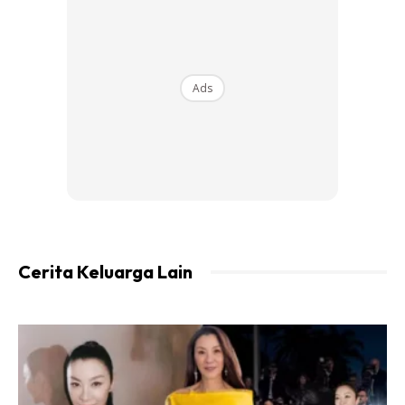
“Bas ketika itu menuruni selekoh dan saya tahu laluan Jeli–
Gerik ini sangat mencabar. Orang lihat saya potong dan
laju, padahal saya cuba elak pelanggaran,” katanya sambil
Ads
menahan sebak.
Ads
Cerita Keluarga Lain
Mohd Amirul yang sudah membawa bas sejak 2016 turut