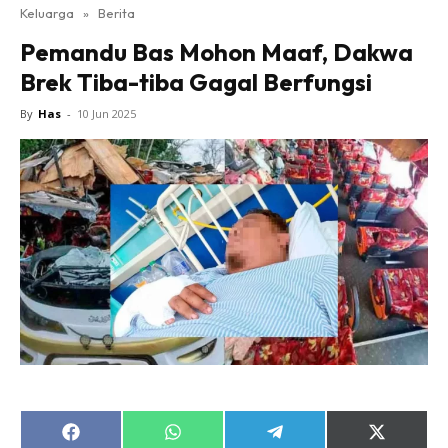
Keluarga
»
Berita
Pemandu Bas Mohon Maaf, Dakwa
Brek Tiba-tiba Gagal Berfungsi
By
Has
-
10 Jun 2025
Share
Share
Share
Share