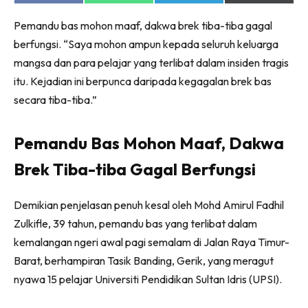
on
on
on
on
Facebook
WhatsApp
Telegram
X
Pemandu bas mohon maaf, dakwa brek tiba-tiba gagal
(Twitter)
berfungsi. “Saya mohon ampun kepada seluruh keluarga
mangsa dan para pelajar yang terlibat dalam insiden tragis
itu. Kejadian ini berpunca daripada kegagalan brek bas
secara tiba-tiba.”
Pemandu Bas Mohon Maaf, Dakwa
Brek Tiba-tiba Gagal Berfungsi
Demikian penjelasan penuh kesal oleh Mohd Amirul Fadhil
Zulkifle, 39 tahun, pemandu bas yang terlibat dalam
kemalangan ngeri awal pagi semalam di Jalan Raya Timur-
Barat, berhampiran Tasik Banding, Gerik, yang meragut
nyawa 15 pelajar Universiti Pendidikan Sultan Idris (UPSI).