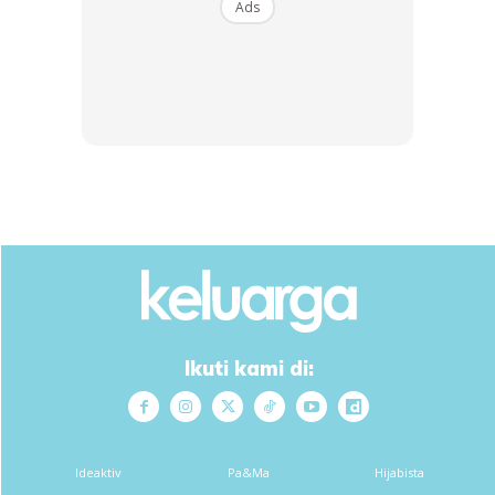
Ads
“Saya sangat sedih melihat keadaan pelajar-pelajar
selepas keluar dari bas. Saya menangis… saya sendiri tidak
sangka akan hadapi kemalangan seburuk ini,” katanya
dalam nada penuh emosi.
Ikuti kami di:
Ideaktiv
Pa&Ma
Hijabista