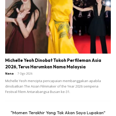
Dalam pada itu, orang ramai turut dinasihatkan supaya
sentiasa menitikberatkan aspek keselamatan kediaman,
terutama yang melibatkan kanak-kanak kecil. Tingkap,
balkoni dan ruang berisiko perlu dipastikan berada dalam
keadaan selamat serta berkunci.
Michelle Yeoh Dinobat Tokoh Perfileman Asia
2026, Terus Harumkan Nama Malaysia
Nana
-
7 Ogo 2026
Michelle Yeoh mencipta pencapaian membanggakan apabila
Ads
dinobatkan The Asian Filmmaker of the Year 2026 sempena
Festival Filem Antarabangsa Busan ke-31.
“Momen Terakhir Yang Tak Akan Saya Lupakan”