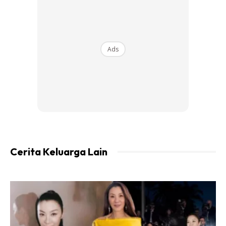
“Tingkap Tersebut Didapati Terbuka
Sedikit Dan Tidak Berkunci Ketika Kejadian
Berlaku. Mangsa Mengalami Kecederaan
Di Bahagian Muka, Kepala Dan Leher Serta
Ads
Dipercayai Mengalami Pendarahan
Dalaman.
“Mangsa Kini Masih Menerima Rawatan Di
Hospital Dan Kini Dilaporkan Berada Dalam
Keadaan Kritikal,” Katanya Dalam
Kenyataan Pada Khamis.
Cerita Keluarga Lain
Jelas beliau, kes disiasat di bawah Seksyen 31(1)(a) Akta
Kanak-Kanak 2001, manakala siasatan lanjut masih
diteruskan bagi mengenal pasti punca sebenar kejadian.