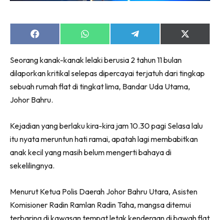
Share
Share
Share
Share
on
on
on
on
Facebook
WhatsApp
Telegram
X
Seorang kanak-kanak lelaki berusia 2 tahun 11 bulan
(Twitter)
dilaporkan kritikal selepas dipercayai terjatuh dari tingkap
sebuah rumah flat di tingkat lima, Bandar Uda Utama,
Johor Bahru.
Kejadian yang berlaku kira-kira jam 10.30 pagi Selasa lalu
itu nyata meruntun hati ramai, apatah lagi membabitkan
anak kecil yang masih belum mengerti bahaya di
sekelilingnya.
Menurut Ketua Polis Daerah Johor Bahru Utara, Asisten
Komisioner Radin Ramlan Radin Taha, mangsa ditemui
terbaring di kawasan tempat letak kenderaan di bawah flat