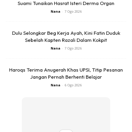
Suami Tunaikan Hasrat Isteri Derma Organ
Bagi ibu ayah yang tinggal di rumah bertingkat, elakkan
Nana
-
7 Ogo 2026
meletakkan sofa, kerusi, meja atau rak berhampiran
tingkap. Perabot seperti ini boleh menjadi tempat anak
Dulu Selongkar Beg Kerja Ayah, Kini Fatin Duduk
memanjat tanpa disedari, lebih-lebih lagi pada usia mereka
Sebelah Kapten Razali Dalam Kokpit
yang sedang aktif meneroka persekitaran.
Nana
-
7 Ogo 2026
Sebarang maklumat berkaitan kejadian boleh disalurkan
melalui hotline IPD Johor Bahru Utara di talian
07-5563122
Haroqs Terima Anugerah Khas UPSI, Titip Pesanan
bagi membantu siasatan.
Jangan Pernah Berhenti Belajar
Nana
-
6 Ogo 2026
Anda mungkin berminat dengan