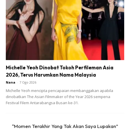
Sedangkan EMAS adalah alat persedian sewaktu berlaku
kegawatan Ekonomi, politik dan Kewangan..
3) Beli EMAS tapi untuk simpanan jangka masa pendek.
Ada orang beli EMAS, dan berhajat untuk menjualnya
semula dalam tempoh beberapa bulan akan datang. Ia
juga sangat merugikan jika menjualnya di saat nilai EMAS
turun.
Michelle Yeoh Dinobat Tokoh Perfileman Asia
2026, Terus Harumkan Nama Malaysia
Nana
-
7 Ogo 2026
Michelle Yeoh mencipta pencapaian membanggakan apabila
dinobatkan The Asian Filmmaker of the Year 2026 sempena Festival
Filem Antarabangsa Busan ke-31.
Ads
“Momen Terakhir Yang Tak Akan Saya Lupakan”