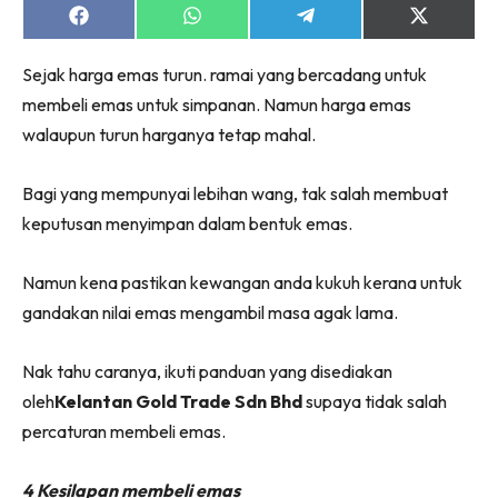
Share
Share
Share
Share
on
on
on
on
Facebook
WhatsApp
Telegram
X
Sejak harga emas turun. ramai yang bercadang untuk
(Twitter)
membeli emas untuk simpanan. Namun harga emas
walaupun turun harganya tetap mahal.
Bagi yang mempunyai lebihan wang, tak salah membuat
keputusan menyimpan dalam bentuk emas.
Namun kena pastikan kewangan anda kukuh kerana untuk
gandakan nilai emas mengambil masa agak lama.
Nak tahu caranya, ikuti panduan yang disediakan
oleh
Kelantan Gold Trade Sdn Bhd
supaya tidak salah
percaturan membeli emas.
4 Kesilapan membeli emas