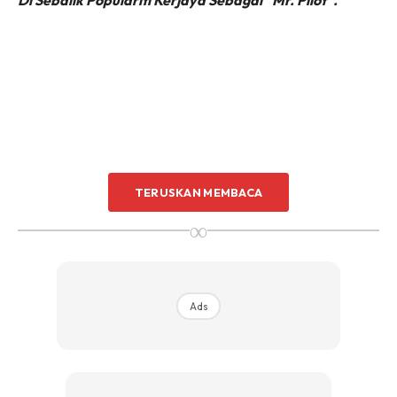
Di Sebalik Populariti Kerjaya Sebagai “Mr. Pilot”.
TERUSKAN MEMBACA
∞
Dapatkan My Qalam Elite Digital Perjuzuk Set dengan diskaun RM5
apabila anda menggunakan kod KELGST5 di
sini
Ads
Hari Isnin