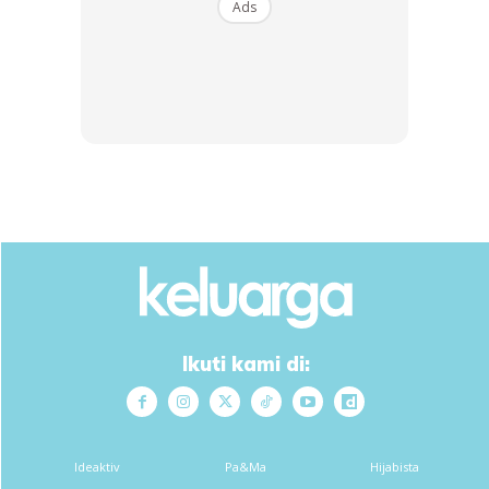
Ads
Ikuti kami di:
Ideaktiv
Pa&Ma
Hijabista