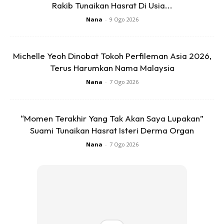
Rakib Tunaikan Hasrat Di Usia...
Nana
-
9 Ogo 2026
Pada hari kedua, anda akan membuat senaman yang lebih
ekstrem. Jumlah masa senaman ialah 20 minit dan akan
Michelle Yeoh Dinobat Tokoh Perfileman Asia 2026,
membakar sebanyak 175 kcal kalori! Video pertama akan
Terus Harumkan Nama Malaysia
fokus lebih kepada bahagian lengan, bahu dan dan seluruh
Nana
-
7 Ogo 2026
badan anda. Bagi video kedua pula, senaman ini akan
membantu menghilangkan lemak seluruh badan.
“Momen Terakhir Yang Tak Akan Saya Lupakan”
Suami Tunaikan Hasrat Isteri Derma Organ
Hari Rabu
Nana
-
7 Ogo 2026
Ads