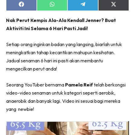
Share
Share
Share
Share
on
on
on
on
Facebook
WhatsApp
Telegram
X
Nak Perut Kempis Ala-Ala Kendall Jenner? Buat
(Twitter)
Aktiviti Ini Selama 6 Hari Pasti Jadi!
Setiap orang inginkan badan yang langsing, biarlah untuk
meningkatkan tahap kecantikan mahupun kesihatan.
Jadual senaman 6 hari ini pasti akan membantu
mengecilkan perut anda!
Seorang YouTuber bernama
Pamela Reif
telah berkongsi
video-video senaman untuk kategori seperti aerobik,
anaerobik dan banyak lagi. Video ini sesuai bagi mereka
yang newbie!