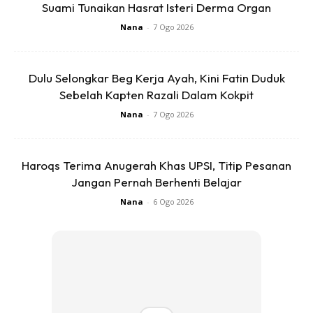
Suami Tunaikan Hasrat Isteri Derma Organ
Begitu, mudah je kan.
Nana
-
7 Ogo 2026
Senang cerita, masukkan duit dalam balang kosong
dengan jumlah yang sama macam tarikh hari
Dulu Selongkar Beg Kerja Ayah, Kini Fatin Duduk
Sebelah Kapten Razali Dalam Kokpit
tersebut.
Nana
-
7 Ogo 2026
Anda mungkin berminat dengan
Haroqs Terima Anugerah Khas UPSI, Titip Pesanan
Jangan Pernah Berhenti Belajar
Nana
-
6 Ogo 2026
SHOPEE MY
SHOPEE MY
CENDAWAN RANGUP BY
[500g – 1kg] Frozen Halal