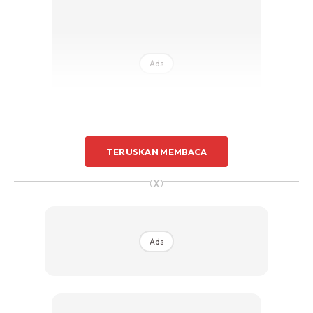
Ads
TERUSKAN MEMBACA
∞
2. Main O-som (gunting, batu dan kertas) dengan
pasangan. Pilih sama ada nak nombor genap atau ganjil.
3. Katakan suami pilih nombor ganjil maka isteri dapat
Ads
nombor genap lah.