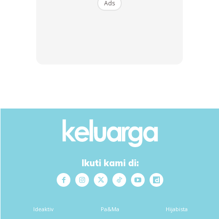
HERO CHEF
Dimsum / Dimsum Sejuk
Ads
B...
RM14.6
RM24
RM14.6
RM49
Buy Now
Buy Now
1
/
5
❮
❯
Ads
Ikuti kami di:
Ideaktiv
Pa&Ma
Hijabista