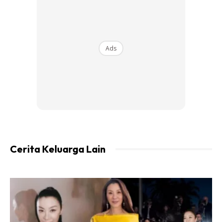
Ads
Cerita Keluarga Lain
Pada 1hb setiap bulan, suami masukkan RM1 dalam balang
dan tanda ‘tick’ pada kalendar bertarikh 1hb.