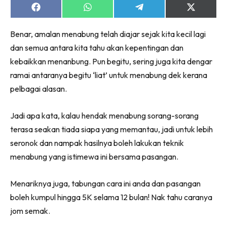
Share
Share
Share
Share
on
on
on
on
Facebook
WhatsApp
Telegram
X
Benar, amalan menabung telah diajar sejak kita kecil lagi
(Twitter)
dan semua antara kita tahu akan kepentingan dan
kebaikkan menanbung. Pun begitu, sering juga kita dengar
ramai antaranya begitu ‘liat’ untuk menabung dek kerana
pelbagai alasan.
Jadi apa kata, kalau hendak menabung sorang-sorang
terasa seakan tiada siapa yang memantau, jadi untuk lebih
seronok dan nampak hasilnya boleh lakukan teknik
menabung yang istimewa ini bersama pasangan.
Menariknya juga, tabungan cara ini anda dan pasangan
boleh kumpul hingga 5K selama 12 bulan! Nak tahu caranya
jom semak.