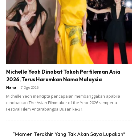
Ads
Michelle Yeoh Dinobat Tokoh Perfileman Asia
2026, Terus Harumkan Nama Malaysia
Nana
-
7 Ogo 2026
Michelle Yeoh mencipta pencapaian membanggakan apabila
Esok harinya pada 2hb, isteri pula masuk RM2 ke dalam
dinobatkan The Asian Filmmaker of the Year 2026 sempena
balang dan tick-kan pada 2hb pada kalendar.
Festival Filem Antarabangsa Busan ke-31.
3hb suami masukkan RM3, 4hb isteri masukkan RM4, 5hb
masukkan suami RM5 dan seterusnya.
“Momen Terakhir Yang Tak Akan Saya Lupakan”