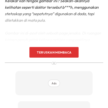
Kelakar kan tengok gambar ini? Seakan-akannya
kelihatan seperti doktor tersebut b***h, menggunakan
stetoskop yang “sepatutnya” digunakan di dada, tapi
diletakkan di mata pula.
Gambar ini di-post oleh sebuah page jenaka. Di ruangan
komen penuh gelak ketawa netizen yang pastinya
merasakan perkara ini sebuah lelucon.
TERUSKAN MEMBACA
Percaya atau tidak, saya pernah berhadapan dengan
∞
situasi ini. Saya berjumpa seorang pesakit di klinik,
pesakit itu baru keluar wad kerana disyaki mengalami
serangan strok.
Ads