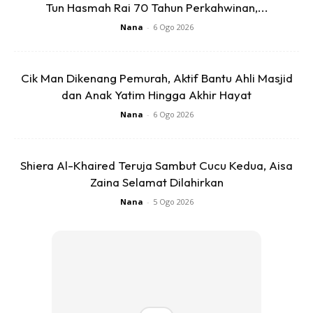
Tun Hasmah Rai 70 Tahun Perkahwinan,...
Nana
-
6 Ogo 2026
Cik Man Dikenang Pemurah, Aktif Bantu Ahli Masjid
dan Anak Yatim Hingga Akhir Hayat
Jaga & Kekal Sihat, Rupanya Ini Amalan Dr Ni Buat
Nana
-
6 Ogo 2026
Semenjak Usia Masuk 40an! – KELUARGA
Udang Bantu Kekalkan Sel Sihat & Hasilkan DNA. Dr Rizal
Shiera Al-Khaired Teruja Sambut Cucu Kedua, Aisa
Kongsi Resipi Udang Berlado Sihat – KELUARGA
Zaina Selamat Dilahirkan
Nana
-
5 Ogo 2026
Kekal Sihat & Cantik Pada Usia 94 Tahun, Rupanya Ini Yang
Pengasas Mustika Ratu Amalkan! – KELUARGA
Biasanya pemeriksaan ultrasound doppler carotid adalah
lebih tepat untuk mengukur adanya sempitan,
berbanding pemeriksaan menggunakan stetoskop