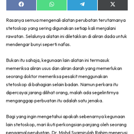
Share
Share
Share
Share
on
on
on
on
Facebook
WhatsApp
Telegram
X
Rasanya semua mengenali alatan perubatan terutamanya
(Twitter)
stetoskop yang sering digunakan setiap kali menjalani
rawatan. Selalunya alatan ini diletakkan di aliran dada untuk
mendengar bunyi seperti nafas.
Bukan itu sahaja, kegunaan lain alatan ini termasuk
memeriksa aliran usus dan aliran darah yang memerlukan
seorang doktor memeriksa pesakit menggunakan
stetoskop di bahagian selain badan. Namun perkara itu
dipercayai jarang dilihat orang, malah ada segelintirnya
menganggap perbuatan itu adalah satu jenaka.
Bagi yang ingin mengetahui apakah sebenarnya kegunaan
lain stetoskop, mari ikuti perkongsian panjang oleh seorang
pengamal perubatan, Dr. Mohd Syamirulah Rahim menerusi