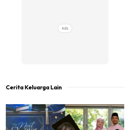
Ads
Ads
Saya pun menggunakan stetoskop, mendengar bunyi
jantung dan paru-paru pesakit itu dengan teliti.
Kemudian, stetoskop saya diletakkan ke tepi leher
pesakit tersebut. Waris pesakit tersebut bertanya,
Cerita Keluarga Lain
“Doktor, check apa ye kat situ?”
Saya pun menerangkan kepada beliau dan pesakit, saya
sedang cuba mendengar adanya bunyi “Carotid bruit”.
Bunyi carotid bruit menandakan adanya sempitan pada
salur darah carotid yang membawa darah dari jantung ke