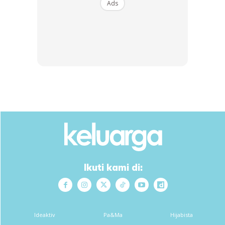
Ads
sebegini. Namun pemeriksaan carotid doppler
memerlukan peralatan khas (mesin ultrasound) dan
kemahiran khas atau doktor yang terlatih.
Ads
Ikuti kami di:
Jadi apa yang cuba dibuat oleh doktor di dalam gambar
Ideaktiv
Pa&Ma
Hijabista
ini?