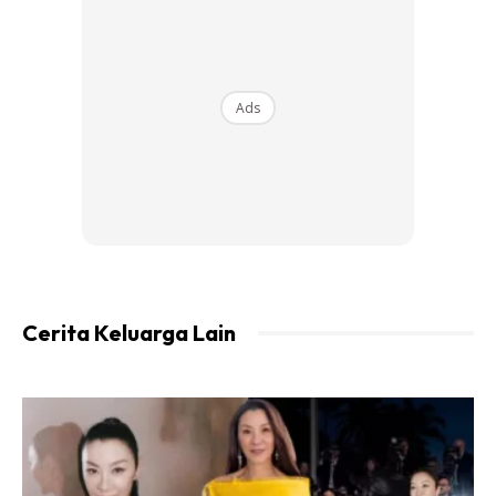
turut membawa anak-anaknya bercuti di kawasan
peranginan di Genting Highland, Pahang.
Ads
Ads
Cerita Keluarga Lain
Zizie telah mendirikan rumah tangga bersama Bung Moktar
pada tahun 2009 dan dikurniakan sepasang anak kembar
bernama Aadam Zac Izette dan Aeleph Zeke Izette pada