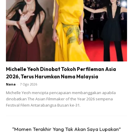
29 Disember 2017.
Zizie kemudiannya menimang cahaya mata ketiga
bernama Alisa Bella Izette pada 1 Mac 2019.
Michelle Yeoh Dinobat Tokoh Perfileman Asia
2026, Terus Harumkan Nama Malaysia
Nana
-
7 Ogo 2026
Michelle Yeoh mencipta pencapaian membanggakan apabila
dinobatkan The Asian Filmmaker of the Year 2026 sempena
Festival Filem Antarabangsa Busan ke-31.
“Momen Terakhir Yang Tak Akan Saya Lupakan”