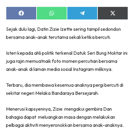
Share
Share
Share
Share
on
on
on
on
Facebook
WhatsApp
Telegram
X
Sejak dulu lagi, Datin Zizie Izette sering tampil sedondon
(Twitter)
bersama anak-anak terutama sekali ketika bercuti.
Isteri kepada ahli politik terkenal Datuk Seri Bung Moktar ini
juga rajin memuatnaik foto momen percutian bersama
anak-anak di laman media sosial Instagram miliknya.
Terbaru, dia membawa kesemua anaknya pergi bercuti di
sekitar negeri Melaka Bandaraya Bersejarah.
Menerusi kapsyennya, Zizie mengakui gembira Dan
bahagia dapat meluangkan masa dengan melakukan
pelbagai aktiviti menyeronokkan bersama anak-anaknya.