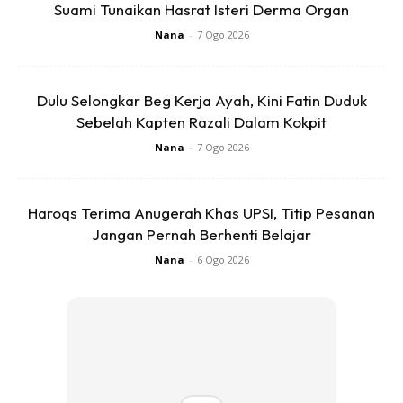
View this post on Instagram
Suami Tunaikan Hasrat Isteri Derma Organ
Nana
-
7 Ogo 2026
Dulu Selongkar Beg Kerja Ayah, Kini Fatin Duduk
Sebelah Kapten Razali Dalam Kokpit
Nana
-
7 Ogo 2026
Haroqs Terima Anugerah Khas UPSI, Titip Pesanan
Jangan Pernah Berhenti Belajar
A Post Shared By Zizie Izette (@zizieizette)
Nana
-
6 Ogo 2026
Perkongsian Zizie mendapat reaksi ramai. rata-rata memuji
penampilan anak beranak ini yang tampil sedondon.