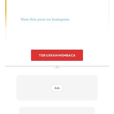
View this post on Instagram
TERUSKAN MEMBACA
∞
A Post Shared By Zizie Izette (@zizieizette)
Ads
Selepas Melaka, kakak kepada pelakon Shaheizy Sam ini