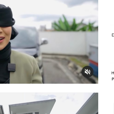
D
H
P