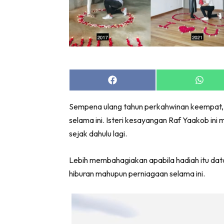
Share
Share
on
on
Facebook
Whats
Sempena ulang tahun perkahwinan keempat, 
selama ini. Isteri kesayangan Raf Yaakob i
sejak dahulu lagi.
Lebih membahagiakan apabila hadiah itu datan
hiburan mahupun perniagaan selama ini.