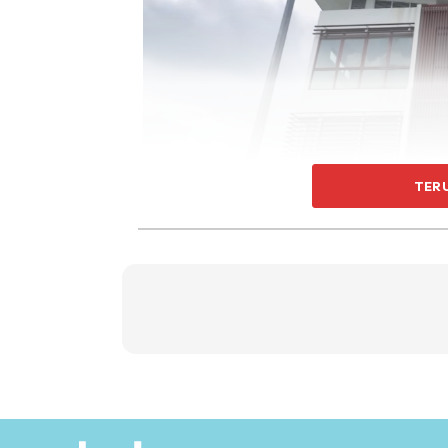
TER
Mawar atau nama sebenarnya Wan Mawar Sha
tersebut di laman instagramnya semalam.