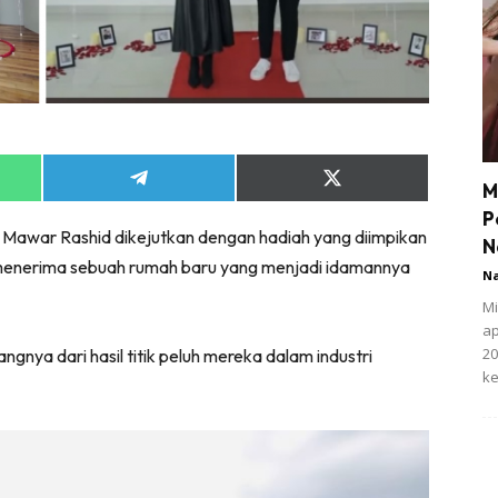
Share
Share
M
on
on
P
App
Telegram
X
Mawar Rashid dikejutkan dengan hadiah yang diimpikan
(Twitter)
N
ni menerima sebuah rumah baru yang menjadi idamannya
N
Mi
ap
20
gnya dari hasil titik peluh mereka dalam industri
ke