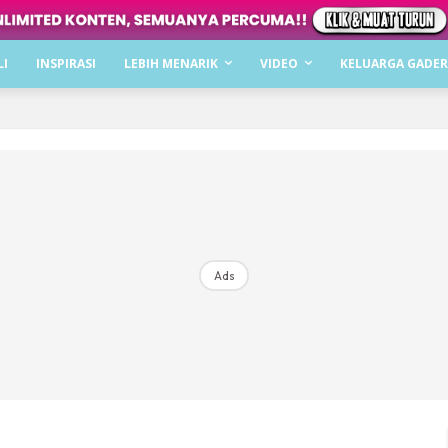
Dapatkan cerita, perkongsian dan info menarik. F
LI
INSPIRASI
LEBIH MENARIK
VIDEO
KELUARGA GADER
Dengan ini saya bersetuju dengan
Terma Penggunaan
dan
P
Langgan Sekarang
Langganan anda telah diterima. Terima kasih!
Ads
Mencari bahagia bersama KELUARGA?
Download dan baca sekarang di
KLIK DI SEENI