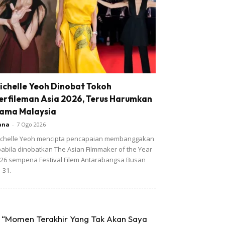
ichelle Yeoh Dinobat Tokoh
erfileman Asia 2026, Terus Harumkan
ama Malaysia
ana
-
7 Ogo 2026
chelle Yeoh mencipta pencapaian membanggakan
abila dinobatkan The Asian Filmmaker of the Year
26 sempena Festival Filem Antarabangsa Busan
-31.
“Momen Terakhir Yang Tak Akan Saya