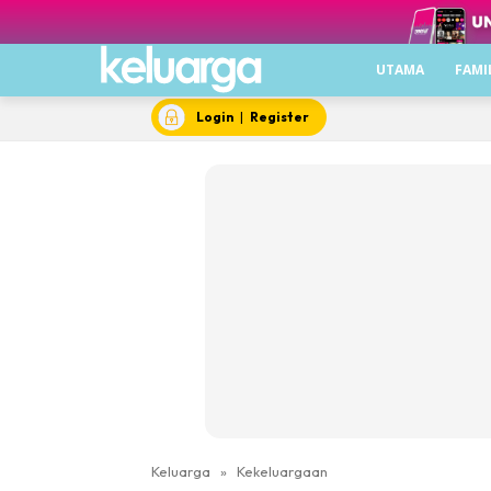
UTAMA
FAMI
Login
|
Register
Keluarga
»
Kekeluargaan