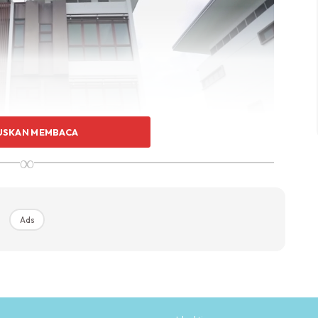
USKAN MEMBACA
∞
Ads
putri itu Wan Abdul Rashid berkongsi kegembiraan