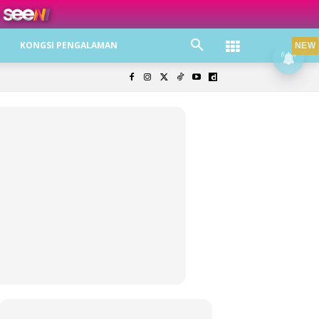
ree jer!
KONGSI PENGALAMAN
NEW
olisi Privasi