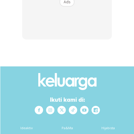
Ads
Pengunaan bekas kecil memang menjimatkan ruang
dengan banyak.
Bekas yang mempunyai banyak bahagian (contohnya
bekas ubat) adalah yang terbaik untuk mengasingkan
barang kemas dari tersimpul dan hilang dicelah2 beg.
Takdalah pin2 yang hilang bila nak bersiap untuk raya ni.
hehe..
Gunakan juga bekas yang kecil (travel size orang kata)
Ikuti kami di:
untuk simpan produk yang berbentuk cecair seperti
syampu, pelembab, dan BB cream. Sebab ia dalam bentuk
cecair, sebaiknya guna bekas yang pentupnya tutup rapat
Ideaktiv
Pa&Ma
Hijabista
(lihat gambar).