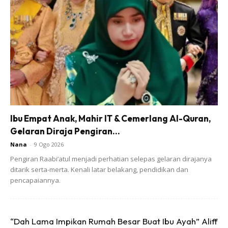
sahaja. Lagi mudah untuk tengok sekali imbas dan ambil
dari menyelongkar sampai ke dasar beg, takut kacau baju
lain yang dah dilipat cantik. Malah menggulung baju pun
amat menjimatkan ruang.
Untuk baju yang mudah berkedut (biasanya baju raya
perempuan), gosok dahulu baju cantik2 dan simpan dalam
baju pelindung plastik sebelum dilipat kemas. Plastik itu
akan melindungi baju dari sebarang kedutan yang
Ibu Empat Anak, Mahir IT & Cemerlang Al-Quran,
menjengkelkan.
Gelaran Diraja Pengiran...
Nana
-
9 Ogo 2026
3) Barang kemas dan produk kecantikan disimpan
Pengiran Raabi’atul menjadi perhatian selepas gelaran dirajanya
dalam bekas kecil
ditarik serta-merta. Kenali latar belakang, pendidikan dan
pencapaiannya.
“Dah Lama Impikan Rumah Besar Buat Ibu Ayah” Aliff