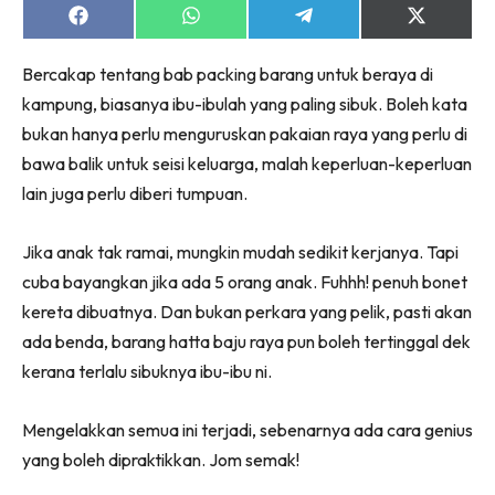
Share
Share
Share
Share
on
on
on
on
Facebook
WhatsApp
Telegram
X
Bercakap tentang bab packing barang untuk beraya di
(Twitter)
kampung, biasanya ibu-ibulah yang paling sibuk. Boleh kata
bukan hanya perlu menguruskan pakaian raya yang perlu di
bawa balik untuk seisi keluarga, malah keperluan-keperluan
lain juga perlu diberi tumpuan.
Jika anak tak ramai, mungkin mudah sedikit kerjanya. Tapi
cuba bayangkan jika ada 5 orang anak. Fuhhh! penuh bonet
kereta dibuatnya. Dan bukan perkara yang pelik, pasti akan
ada benda, barang hatta baju raya pun boleh tertinggal dek
kerana terlalu sibuknya ibu-ibu ni.
Mengelakkan semua ini terjadi, sebenarnya ada cara genius
yang boleh dipraktikkan. Jom semak!