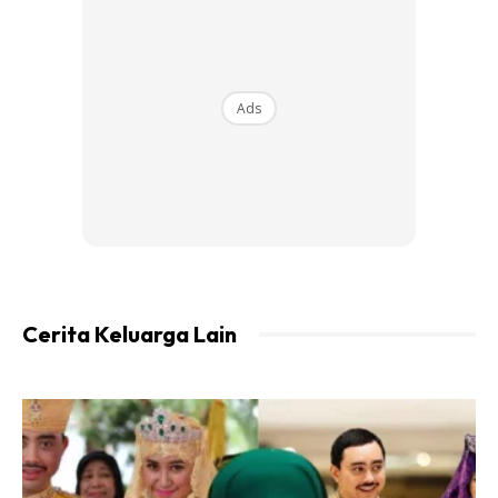
2) Lipat dan gulung baju dalam beg
Ads
Cerita Keluarga Lain
Gulung baju yang ingin dibawa dan bukan sekadar lipat