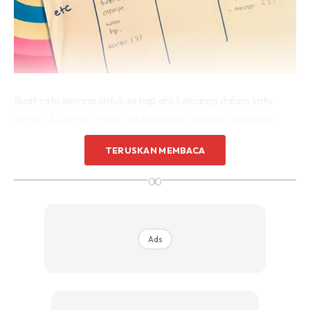
Buat satu senarai untuk setiap ahli keluarga dalam satu
kertas A4 untuk setiap ahli keluarga (longgok sekali pun
boleh aje kalau muat dan tulis barang yang ingin dibawa ikut
TERUSKAN MEMBACA
kategori (contohnya pakaian, alat2 mekap, dan makanan).
∞
Contohnya seperti senarai yang biasa saya buat seperti
dalam gambar ni. 3 beranak je kami, jadi cukup sekeping
kertas aje.hehe..
Ads
Tip:
simpan senarai ini sehingga sebelum pulang ke rumah
untuk check kalau2 ada yang tertinggal (naya je kalau
kampung nak balik tu jaraknya 50km++).