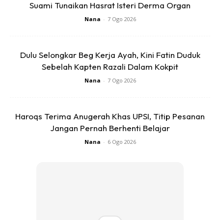
Suami Tunaikan Hasrat Isteri Derma Organ
Nana
-
7 Ogo 2026
Dulu Selongkar Beg Kerja Ayah, Kini Fatin Duduk
Sebelah Kapten Razali Dalam Kokpit
Mula memasuki Perkhidmatan Kehakiman &
Nana
-
7 Ogo 2026
Perundangan pada tahun 1986 sebagai Penolong
Penggubal Undang-Undang, Bahagian Gubalan di
Haroqs Terima Anugerah Khas UPSI, Titip Pesanan
Jabatan Peguam Negara.
Jangan Pernah Berhenti Belajar
Nana
-
6 Ogo 2026
Anda mungkin berminat dengan