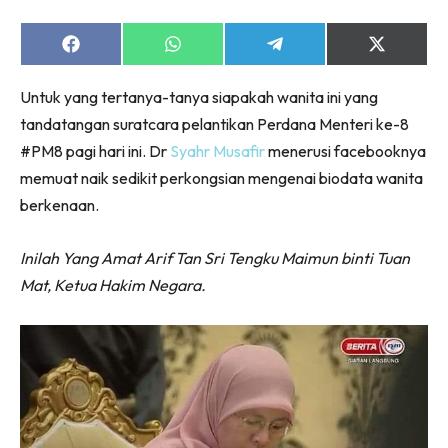
Share
Share
Share
Share
on
on
on
on
Facebook
WhatsApp
Telegram
X
Untuk yang tertanya-tanya siapakah wanita ini yang
(Twitter)
tandatangan suratcara pelantikan Perdana Menteri ke-8
#PM8 pagi hari ini. Dr
Syahr Musafir
menerusi facebooknya
memuat naik sedikit perkongsian mengenai biodata wanita
berkenaan.
Inilah Yang Amat Arif Tan Sri Tengku Maimun binti Tuan
Mat, Ketua Hakim Negara.