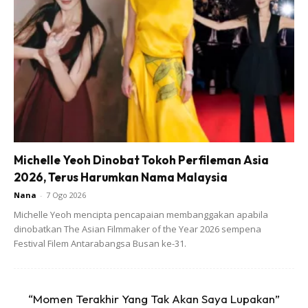
Ads
Michelle Yeoh Dinobat Tokoh Perfileman Asia
2026, Terus Harumkan Nama Malaysia
YAA angkat sumpah sebagai Ketua Hakim Negara di
Nana
-
7 Ogo 2026
hadapan YDPAgong pd 6 Mei 2019. #DaulatTuanku
Michelle Yeoh mencipta pencapaian membanggakan apabila
dinobatkan The Asian Filmmaker of the Year 2026 sempena
Festival Filem Antarabangsa Busan ke-31.
“Momen Terakhir Yang Tak Akan Saya Lupakan”