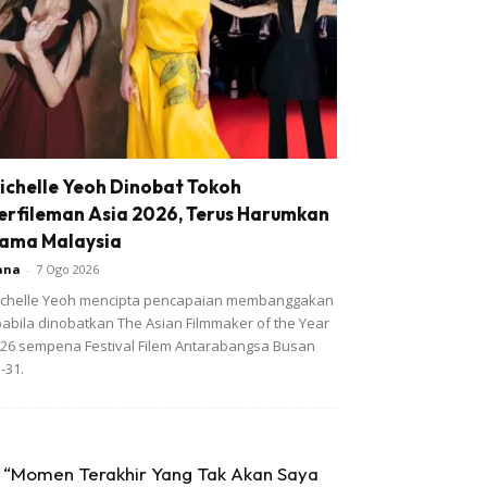
ichelle Yeoh Dinobat Tokoh
erfileman Asia 2026, Terus Harumkan
ama Malaysia
ana
-
7 Ogo 2026
chelle Yeoh mencipta pencapaian membanggakan
abila dinobatkan The Asian Filmmaker of the Year
26 sempena Festival Filem Antarabangsa Busan
-31.
“Momen Terakhir Yang Tak Akan Saya