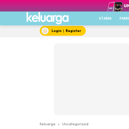
UTAMA
FAMI
Login
|
Register
Keluarga
»
Uncategorized