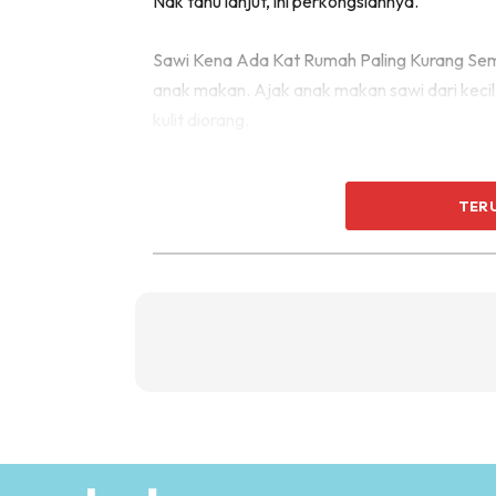
Nak tahu lanjut, ini perkongsiannya.
Sawi Kena Ada Kat Rumah Paling Kurang Semi
anak makan. Ajak anak makan sawi dari keci
kulit diorang.
Kita boleh kenalkan anak dengan sawi seawal
bubur nasi pun boleh.
TER
Dulu saya suka buat bubur baby, letak daging
manis daging dan sawi, anak suka betul maka
Sawi Bagus Untuk Kuliit
Banyak sangat khasiat yang ada pada sawi t