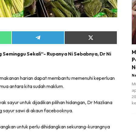
Share
Share
on
on
App
Telegram
X
M
 Seminggu Sekali”- Rupanya Ni Sebabnya, Dr Ni
(Twitter)
P
N
N
n makanan harian dapat membantu memenuhi keperluan
Mi
emua antara kita sudah maklum.
ap
20
k sayur untuk dijadikan pilihan hidangan, Dr Mazliana
ke
ng sayur sawi di akaun facebooknya.
adangkan untuk perlu dihidangkan sekurang-kurangnya