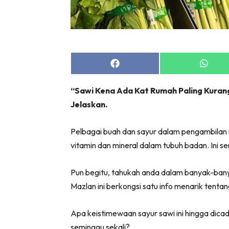
Share
Share
on
on
Facebook
Whats
“Sawi Kena Ada Kat Rumah Paling Kurang
Jelaskan.
Pelbagai buah dan sayur dalam pengambila
vitamin dan mineral dalam tubuh badan. Ini s
Pun begitu, tahukah anda dalam banyak-banya
Mazlan ini berkongsi satu info menarik tenta
Apa keistimewaan sayur sawi ini hingga dic
seminggu sekali?