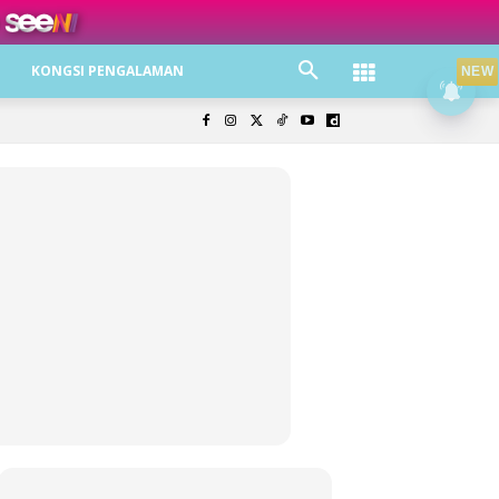
ree jer!
KONGSI PENGALAMAN
NEW
olisi Privasi