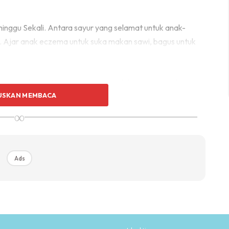
nggu Sekali. Antara sayur yang selamat untuk anak-
l. Ajar anak eczema untuk suka makan sawi, bagus untuk
 umur 6 bulan. Blend buat puree boleh, masukkan dalam
USKAN MEMBACA
∞
 dan sawi je, gula garam takde pun. Tapi sedap sangat
n.
Ads
au.