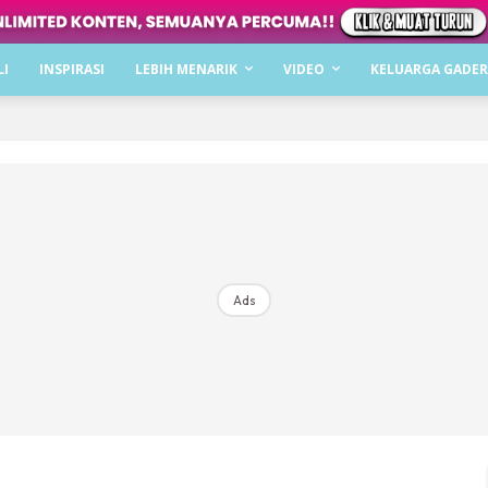
Dapatkan cerita, perkongsian dan info menarik. F
LI
INSPIRASI
LEBIH MENARIK
VIDEO
KELUARGA GADER
Dengan ini saya bersetuju dengan
Terma Penggunaan
dan
P
Langgan Sekarang
Langganan anda telah diterima. Terima kasih!
Ads
Mencari bahagia bersama KELUARGA?
Download dan baca sekarang di
KLIK DI SEENI